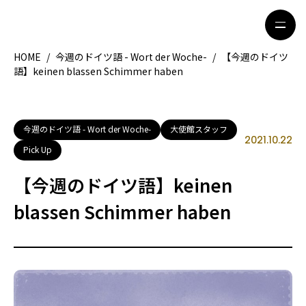
HOME
/
今週のドイツ語 - Wort der Woche-
/
【今週のドイツ
語】keinen blassen Schimmer haben
HOME
特集記事
地域別ガイド
グルメ
今週のドイツ語 - Wort der Woche-
大使館スタッフ
2021.10.22
Pick Up
観光ガイド
留学＆キャリア
【今週のドイツ語】keinen
ライフスタイル
blassen Schimmer haben
著者一覧
ライター募集