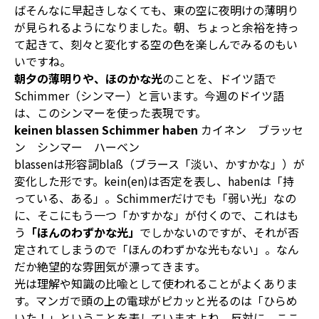
ばそんなに早起きしなくても、東の空に夜明けの薄明り
が見られるようになりました。朝、ちょっと余裕を持っ
て起きて、刻々と変化する空の色を楽しんでみるのもい
いですね。
朝夕の薄明りや、ほのかな光
のことを、ドイツ語で
Schimmer（シンマー）と言います。今週のドイツ語
は、このシンマーを使った表現です。
keinen blassen Schimmer haben
カイネン ブラッセ
ン シンマー ハーベン
blassenは形容詞blaß（ブラース「淡い、かすかな」）が
変化した形です。kein(en)は否定を表し、habenは「持
っている、ある」。Schimmerだけでも「弱い光」なの
に、そこにもう一つ「かすかな」が付くので、これはも
う
「ほんのわずかな光」
でしかないのですが、それが否
定されてしまうので「ほんのわずかな光もない」。なん
だか絶望的な雰囲気が漂ってきます。
光は理解や知識の比喩として使われることがよくありま
す。マンガで頭の上の電球がピカッと光るのは「ひらめ
いた！」ということを表していますよね。反対に、ここ