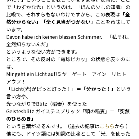
で「わずかな光」というのは、「ほんの少しの知識」の
比喩で、それすらもないわけですから、この表現は
「全
然分からない」「全く見当がつかない」
ことを意味して
います。
Davon habe ich keinen blassen Schimmer. 「私それ、
全然知らないんだ」
というような使い方ができます。
ところで、その反対の「電球ピカッ」の状態を表すのに
は、
Mir geht ein Licht auf!ミヤ ゲート アイン リヒト
アウフ！
「Licht(光)がぱっと灯った！」＝
「分かった！」
という
言い方や、
光つながりでBlitz（稲妻）を使った
Geistesblitz ガイステスブリッツ「頭の稲妻」＝
「突然
のひらめき」
という言葉があるんです。（過去の記事は
こちら
から ）
他にも、ドイツ語には知識の比喩として「光」を使った