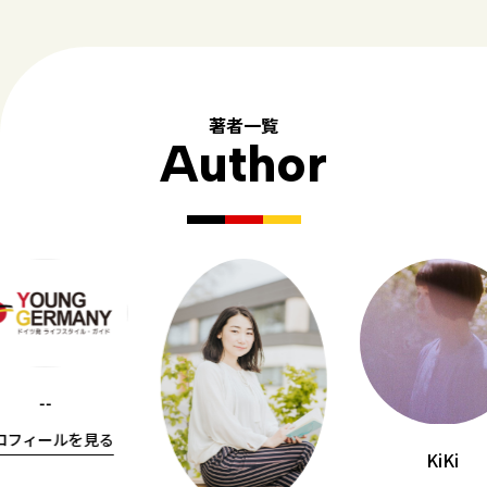
著者一覧
Author
--
ロフィールを見る
KiKi