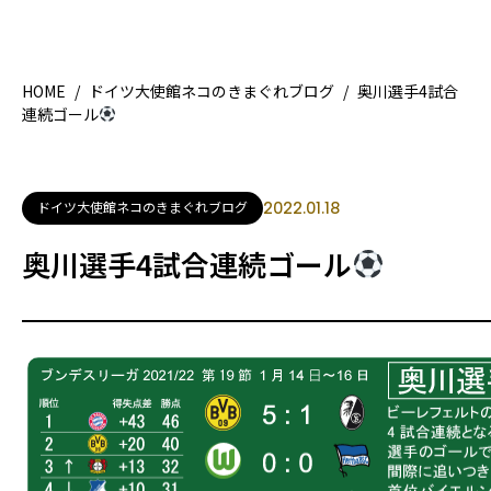
HOME
/
ドイツ大使館ネコのきまぐれブログ
/
奥川選手4試合
連続ゴール
HOME
特集記
地域別ガイド
グルメ
ドイツ大使館ネコのきまぐれブログ
2022.01.18
観光ガイド
留学＆
奥川選手4試合連続ゴール
ライフスタイル
著者一覧
ライター募集