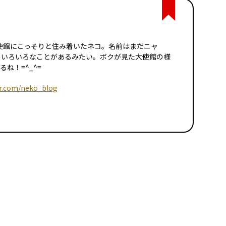
イツ大使館にこっそりと住み着いたネコ。名前はまだニャ
日いろいろなことがあるみたい。ボクが見た大使館の様
ね！=^_^=
er.com/neko_blog