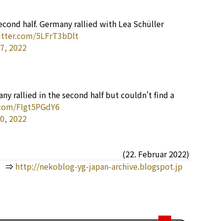
second half. Germany rallied with Lea Schüller
itter.com/5LFrT3bDlt
7, 2022
ny rallied in the second half but couldn't find a
.com/FIgt5PGdY6
0, 2022
(22. Februar 2022)
 ⇒
http://nekoblog-yg-japan-archive.blogspot.jp