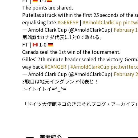
FT |
1-1
The points are shared.
Putellas struck within the first 25 seconds of the 
equalising late.
#GERESP
|
#ArnoldClarkCup
pic.tw
— Arnold Clark Cup (@ArnoldClarkCup)
February 1
第2戦はカナダ代表に1対0で敗れる。
FT |
1-0
Canada seal the 1st win of the tournament.
Gilles' 7th minute header sealed the victory. Germa
way back.
#CANGER
|
#ArnoldClarkCup
pic.twitter
— Arnold Clark Cup (@ArnoldClarkCup)
February 2
3戦目は地元イングランド代表と！
トイトイトイ=^_^=
「ドイツ大使館ネコのきまぐれブログ・アーカイブ」
著者紹介