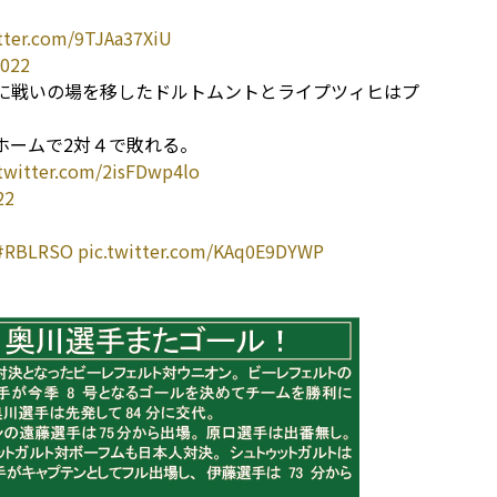
itter.com/9TJAa37XiU
2022
）に戦いの場を移したドルトムントとライプツィヒはプ
ホームで2対４で敗れる。
.twitter.com/2isFDwp4lo
22
#RBLRSO
pic.twitter.com/KAq0E9DYWP