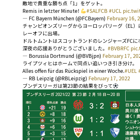
敵地で貴重な勝ち点「1」をゲット。
Remis in letzter Minute!
#SALFCB
#UCL
pic.tw
— FC Bayern München (@FCBayern)
February 16, 
チャンピオンズリーグからヨーロッパリーグ（EL
レーオフに出場。
ドルトムントはスコットランドのレンジャーズFCに
深夜の応援ありがとうございました。
#BVBRFC
pic
— Borussia Dortmund (@BVBjpn)
February 17, 20
ライプツィヒはホームで同点い追いつき引き分け。
Alles offen für das Rückspiel in einer Woche.
#UEL
— RB Leipzig (@RBLeipzig)
February 17, 2022
ブンデスリーガは第23節の結果をびって