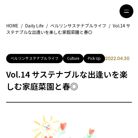
HOME
/
Daily Life
/
ベルリンサステナブルライフ
/
Vol.14 サ
ステナブルな出逢いを楽しむ家庭菜園と春◎
HOME
特集記事
地域別ガイド
グルメ
ベルリンサステナブルライフ
Culture
Pick Up
2022.04.30
観光ガイド
留学＆キャリア
Vol.14 サステナブルな出逢いを楽
ライフスタイル
しむ家庭菜園と春◎
著者一覧
ライター募集