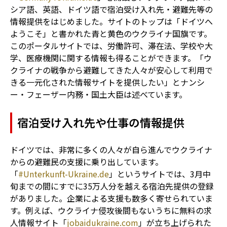
シア語、英語、ドイツ語で宿泊受け入れ先・避難先等の
情報提供をはじめました。サイトのトップは「ドイツへ
ようこそ」と書かれた青と黄色のウクライナ国旗です。
このポータルサイトでは、労働許可、滞在法、学校や大
学、医療機関に関する情報も得ることができます。「ウ
クライナの戦争から避難してきた人々が安心して利用で
きる一元化された情報サイトを提供したい」とナンシ
ー・フェーザー内務・国土大臣は述べています。
宿泊受け入れ先や仕事の情報提供
ドイツでは、非常に多くの人々が自ら進んでウクライナ
からの避難民の支援に乗り出しています。
「
#Unterkunft-Ukraine.de
」というサイトでは、3月中
旬までの間にすでに35万人分を越える宿泊先提供の登録
がありました。企業による支援も数多く寄せられていま
す。例えば、ウクライナ侵攻後間もないうちに無料の求
人情報サイト「
jobaidukraine.com
」が立ち上げられた