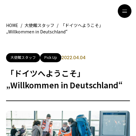
HOME
/
大使館スタッフ
/
「ドイツへようこそ」
„Willkommen in Deutschland“
HOME
特集記事
地域別ガイド
グルメ
大使館スタッフ
Pick Up
2022.04.04
観光ガイド
留学＆キャリア
「ドイツへようこそ」
ライフスタイル
„Willkommen in Deutschland“
著者一覧
ライター募集