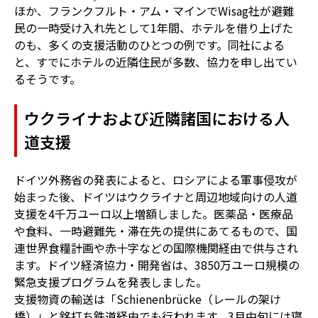
ほか、フランクフルト・アム・マインでWisag社が避難
民の一時受け入れ先として1年間、ホテルを借り上げた
のも、多くの支援活動のひとつの例です。同社による
と、すでにホテルの近隣住民が多数、協力を申し出てい
るそうです。
ウクライナおよび近隣諸国における人
道支援
ドイツ外務省の発表によると、ロシアによる軍事侵攻が
始まった後、ドイツはウクライナと周辺地域向けの人道
支援を4千万ユーロ以上増額しました。医薬品・医療品
や食料、一時避難先・滞在先の提供にあてるもので、国
連世界食糧計画や赤十字などの国際機関経由で供与され
ます。ドイツ経済協力・開発省は、3850万ユーロ規模の
緊急支援プログラムを発表しました。
支援物資の輸送は「Schienenbrücke（レールの架け
橋）」と銘打ち鉄道経由でも行われます。3月中旬には寝