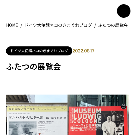
HOME
/
ドイツ大使館ネコのきまぐれブログ
/
ふたつの展覧会
HOME
特集記事
ドイツ大使館ネコのきまぐれブログ
2022.08.17
地域別ガイド
グルメ
ふたつの展覧会
観光ガイド
留学＆キャリア
ライフスタイル
著者一覧
ライター募集