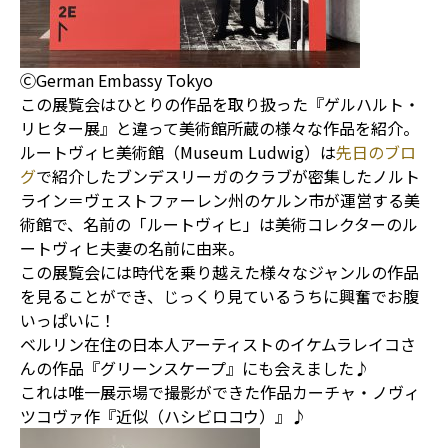
ⒸGerman Embassy Tokyo
この展覧会はひとりの作品を取り扱った『ゲルハルト・
リヒター展』と違って美術館所蔵の様々な作品を紹介。
ルートヴィヒ美術館（Museum Ludwig）は
先日のブロ
グ
で紹介したブンデスリーガのクラブが密集したノルト
ライン＝ヴェストファーレン州のケルン市が運営する美
術館で、名前の「ルートヴィヒ」は美術コレクターのル
ートヴィヒ夫妻の名前に由来。
この展覧会には時代を乗り越えた様々なジャンルの作品
を見ることができ、じっくり見ているうちに興奮でお腹
いっぱいに！
ベルリン在住の日本人アーティストのイケムラレイコさ
んの作品『グリーンスケープ』にも会えました♪
これは唯一展示場で撮影ができた作品カーチャ・ノヴィ
ツコヴァ作『近似（ハシビロコウ）』♪