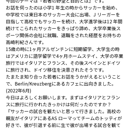
今回のテーマは『若者の野望と目的とは』です。
お話を伺ったのは小学1 年生の時からサッカーを始め、
中学校では東日本のサッカー大会に出場、J リーガーを
目指して高校でもサッカーを続け、大学進学後は12 年間
続けてこられたサッカーをきっぱり諦め、大学卒業後ス
ポーツ関係の会社に就職、退職をされた経歴をお持ちの
高崎利紀さんです。
15歳の時に1ヶ月アルゼンチンに短期留学、大学生の時
はアメリカに語学留学で4ヶ月ホームステイ、大学の卒業
旅行ではイタリアとフランス、その後スペインとドイツ
に旅行され、ドイツ移住を決意されたそうです。
たまたま知り合った若者にお話をうかがえるということ
で、Berlin/Kreuzbergにあるカフェに出向きました。
(2022年6月)
今日はよろしくお願いします。まずはイタリアとフラン
スに旅行に行かれたきっかけは何だったのですか？
『サッカーの試合を観たいと思って行きました。高校の
親友がイタリアにあるAS ローマってチームのトッティが
好きで、彼が引退する前に生で彼が出場する試合を観て