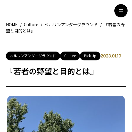
HOME
/
Culture
/
ベルリンアンダーグラウンド
/
『若者の野
望と目的とは』
HOME
特集記事
地域別ガイド
グルメ
ベルリンアンダーグラウンド
Culture
Pick Up
2023.01.19
観光ガイド
留学＆キャリア
『若者の野望と目的とは』
ライフスタイル
著者一覧
ライター募集