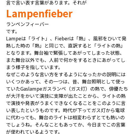
言で言い表す言葉があります。それが
Lampenfieber
ランペンフィーバー
です。
Lampeは「ライト」、Fieberは「熱」、風邪をひいて発
熱した時の「熱」と同じで、直訳すると「ライトの熱」
となります。舞台袖で緊張してあがってしまった状態、
また舞台以外でも、人前で何かをするときにあがってし
まう様子を指しています。
なぜこのような言い方をするようになったかの説明には
いくつかあって、その一つは、昔、舞台照明として使っ
ていたGaslampeガスランペ（ガス灯）の熱で、俳優たち
が大汗をかいて演技に支障が出たことから、ライトの熱
で演技や発表がうまくできなくなることをこのように言
い表したというものです。時代が下ってガス灯から電球
に代わっても、舞台のライトは相変わらずとても熱いの
でしょうね。そんなこともあってか、今日までこの言葉
が使われているようです。