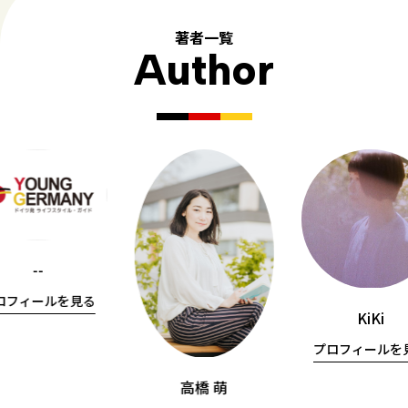
著者一覧
Author
--
ロフィールを見る
KiKi
プロフィールを
高橋 萌