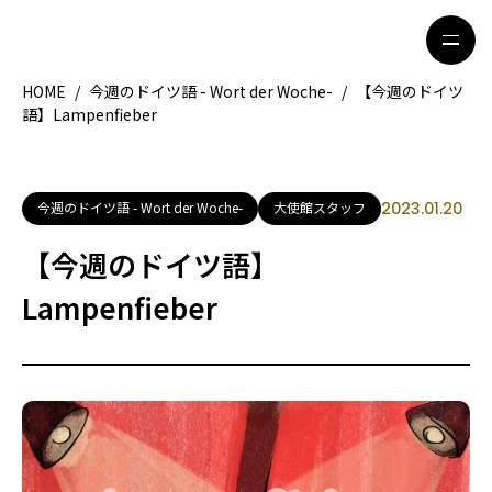
HOME
/
今週のドイツ語 - Wort der Woche-
/
【今週のドイツ
語】Lampenfieber
HOME
特集記事
地域別ガイド
グルメ
今週のドイツ語 - Wort der Woche-
大使館スタッフ
2023.01.20
観光ガイド
留学＆キャリア
【今週のドイツ語】
ライフスタイル
Lampenfieber
著者一覧
ライター募集