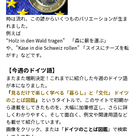
時は流れ、この諺からいくつものバリエーションが生ま
れました。
例えば
“Holz in den Wald tragen” 「森に薪を運ぶ」
や、”Käse in die Schweiz rollen” 「スイスにチーズを転
がす」などです。
【今週のドイツ語】
またまた増刷決定！これまでに紹介した今週のドイツ語
が本になりました。
「
見るだけで楽しく学べる「暮らし」と「文化」 ドイツ
のことば図鑑
」
というタイトルで、このサイトで初期か
ら連載をしてきたものを、大幅に加筆修正し、さらに詳
しくわかりやすく、そして面白く、例文や関連用語など
も載せて紹介しています。
画像をクリック、または「
ドイツのことば図鑑
」で検索