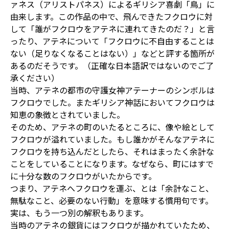
ァネス（アリストパネス）によるギリシア喜劇「鳥」に
由来します。この作品の中で、飛んできたフクロウに対
して「誰がフクロウをアテネに連れてきたのだ？」と言
ったり、アテネについて「フクロウに不自由することは
ない（足りなくなることはない）」などと評する箇所が
あるのだそうです。（正確な日本語訳ではないのでご了
承ください）
当時、アテネの都市の守護女神アテーナーのシンボルは
フクロウでした。またギリシア神話においてフクロウは
知恵の象徴とされていました。
そのため、アテネの町のいたるところに、像や絵として
フクロウが溢れていました。もし誰かがそんなアテネに
フクロウを持ち込んだとしたら、それはまったく余計な
ことをしていることになります。なぜなら、町にはすで
に十分な数のフクロウがいたからです。
つまり、アテネへフクロウを運ぶ、とは「余計なこと、
無駄なこと、必要のない行動」を意味する慣用句です。
実は、もう一つ別の解釈もあります。
当時のアテネの銀貨にはフクロウが描かれていたため、