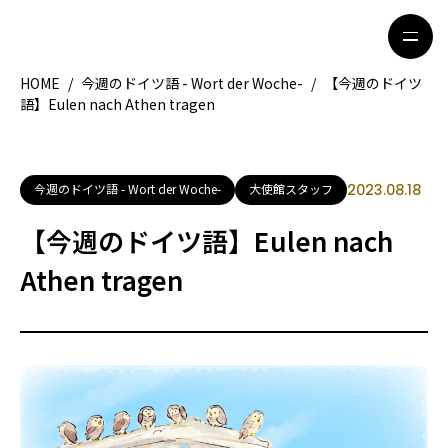
HOME
/
今週のドイツ語 - Wort der Woche-
/
【今週のドイツ
語】Eulen nach Athen tragen
HOME
特集記事
地域別ガイド
グルメ
今週のドイツ語 - Wort der Woche-
大使館スタッフ
2023.08.18
観光ガイド
留学＆キャリア
【今週のドイツ語】Eulen nach
ライフスタイル
Athen tragen
著者一覧
ライター募集