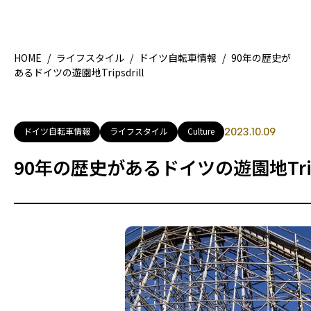
HOME
/
ライフスタイル
/
ドイツ自転車情報
/
90年の歴史が
あるドイツの遊園地Tripsdrill
HOME
特集記
地域別ガイド
グルメ
ドイツ自転車情報
ライフスタイル
Culture
2023.10.09
観光ガイド
留学＆
90年の歴史があるドイツの遊園地Trips
ライフスタイル
著者一覧
ライター募集