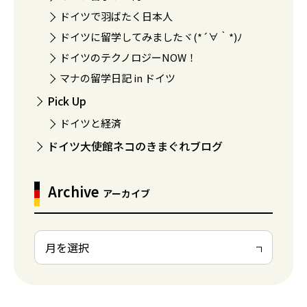
ドイツで羽ばたく日本人
ドイツに留学してみましたヾ(*´∀｀*)ﾉ
ドイツのテクノロジーNOW！
マナの留学日記 in ドイツ
Pick Up
ドイツと経済
ドイツ大使館ネコのきまぐれブログ
Archive
アーカイブ