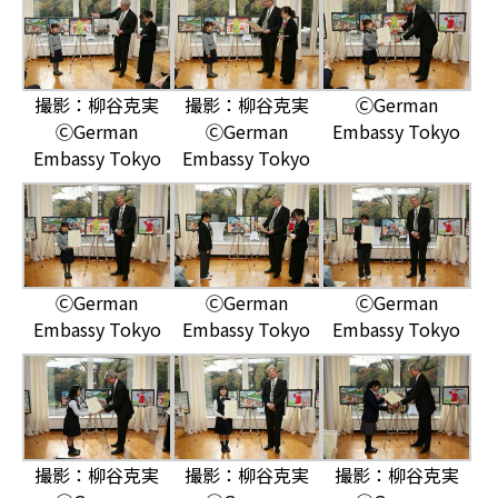
撮影：柳谷克実
撮影：柳谷克実
ⒸGerman
ⒸGerman
ⒸGerman
Embassy Tokyo
Embassy Tokyo
Embassy Tokyo
ⒸGerman
ⒸGerman
ⒸGerman
Embassy Tokyo
Embassy Tokyo
Embassy Tokyo
撮影：柳谷克実
撮影：柳谷克実
撮影：柳谷克実