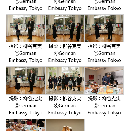
ⒸGerman
ⒸGerman
ⒸGerman
Embassy Tokyo
Embassy Tokyo
Embassy Tokyo
撮影：柳谷克実
撮影：柳谷克実
撮影：柳谷克実
ⒸGerman
ⒸGerman
ⒸGerman
Embassy Tokyo
Embassy Tokyo
Embassy Tokyo
撮影：柳谷克実
撮影：柳谷克実
撮影：柳谷克実
ⒸGerman
ⒸGerman
ⒸGerman
Embassy Tokyo
Embassy Tokyo
Embassy Tokyo