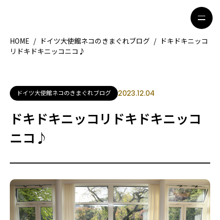
HOME
/
ドイツ大使館ネコのきまぐれブログ
/
ドキドキニッコ
リドキドキニッコニコ♪
HOME
特集記事
地域別ガイド
グルメ
ドイツ大使館ネコのきまぐれブログ
2023.12.04
観光ガイド
留学＆キャリア
ドキドキニッコリドキドキニッコ
ライフスタイル
ニコ♪
著者一覧
ライター募集