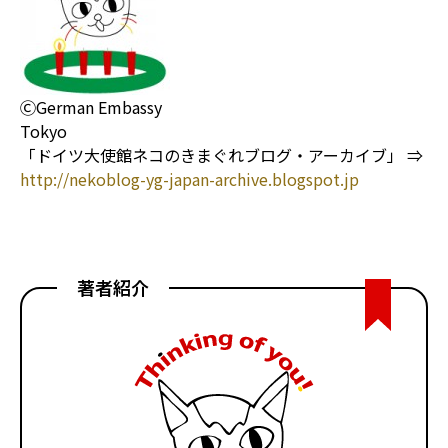
ⒸGerman Embassy
Tokyo
「ドイツ大使館ネコのきまぐれブログ・アーカイブ」 ⇒
http://nekoblog-yg-japan-archive.blogspot.jp
著者紹介