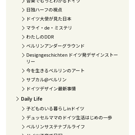
音楽でもっとわかるドイツ
日独ハーフの視点
ドイツ大使が見た日本
マライ・de・ミステリ
わたしのDDR
ベルリンアンダーグラウンド
Designgeschichten ドイツ発デザインストー
リー
今を生きるベルリンのアート
サブカル@ベルリン
ドイツデザイン最新事情
Daily Life
子どものいる暮らしinドイツ
デュッセルママのドイツ生活はじめの一歩
ベルリンサステナブルライフ