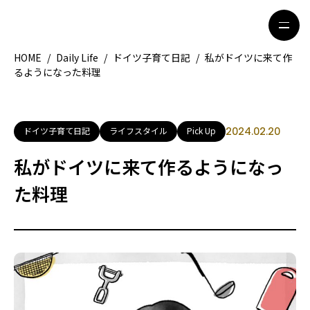
HOME
/
Daily Life
/
ドイツ子育て日記
/
私がドイツに来て作
るようになった料理
HOME
特集記事
地域別ガイド
グルメ
ドイツ子育て日記
ライフスタイル
Pick Up
2024.02.20
観光ガイド
留学＆キャリア
私がドイツに来て作るようになっ
ライフスタイル
た料理
著者一覧
ライター募集