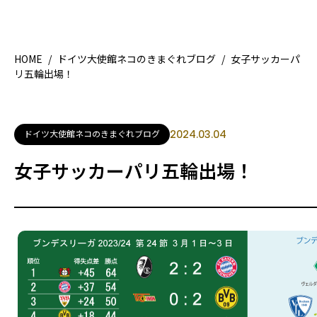
HOME
/
ドイツ大使館ネコのきまぐれブログ
/
女子サッカーパ
リ五輪出場！
HOME
特集記
地域別ガイド
グルメ
ドイツ大使館ネコのきまぐれブログ
2024.03.04
観光ガイド
留学＆
女子サッカーパリ五輪出場！
ライフスタイル
著者一覧
ライター募集