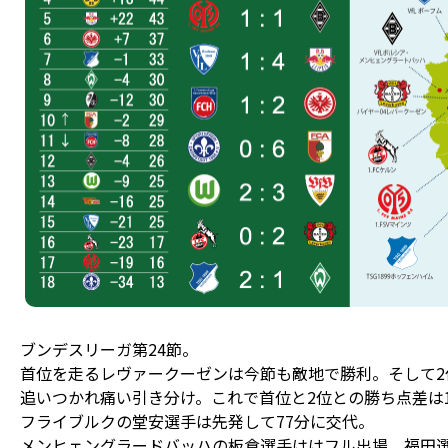
ブンデスリーガ第24節。
首位を走るレヴァークーゼンは今節も敵地で勝利。そして2
追いつかれ痛い引き分け。これで首位と2位との勝ち点差は
フライブルクの堂安選手は先発して77分に交代。
メンヒェングラードバッハの板倉選手ははフル出場、福田