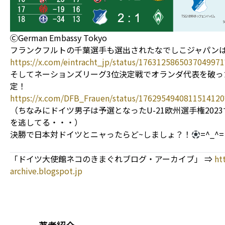
ⒸGerman Embassy Tokyo
フランクフルトの千葉選手も選出されたなでしこジャパン
https://x.com/eintracht_jp/status/176312586503704997
そしてネーションズリーグ3位決定戦でオランダ代表を破っ
定！
https://x.com/DFB_Frauen/status/1762954940811514120
（ちなみにドイツ男子は予選となったU-21欧州選手権20
を逃してる・・・）
決勝で日本対ドイツとニャったらど~しましょ？！
=^_^=
「ドイツ大使館ネコのきまぐれブログ・アーカイブ」 ⇒
ht
archive.blogspot.jp