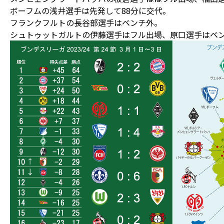
ボーフムの浅井選手は先発して88分に交代。
フランクフルトの長谷部選手はベンチ外。
シュトゥットガルトの伊藤選手はフル出場、原口選手はベ