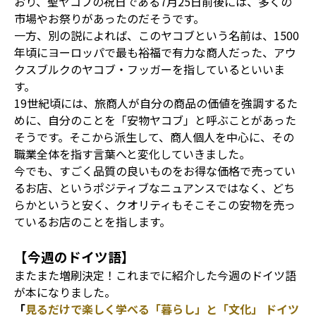
おり、聖ヤコブの祝日である7月25日前後には、多くの
市場やお祭りがあったのだそうです。
一方、別の説によれば、このヤコブという名前は、1500
年頃にヨーロッパで最も裕福で有力な商人だった、アウ
クスブルクのヤコブ・フッガーを指しているといいま
す。
19世紀頃には、旅商人が自分の商品の価値を強調するた
めに、自分のことを「安物ヤコブ」と呼ぶことがあった
そうです。そこから派生して、商人個人を中心に、その
職業全体を指す言葉へと変化していきました。
今でも、すごく品質の良いものをお得な価格で売ってい
るお店、というポジティブなニュアンスではなく、どち
らかというと安く、クオリティもそこそこの安物を売っ
ているお店のことを指します。
【今週のドイツ語】
またまた増刷決定！これまでに紹介した今週のドイツ語
が本になりました。
「
見るだけで楽しく学べる「暮らし」と「文化」 ドイツ