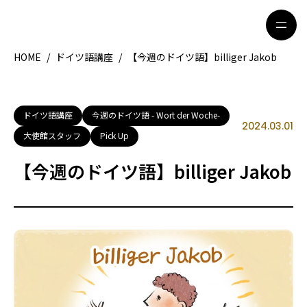
HOME
/
ドイツ語講座
/
【今週のドイツ語】billiger Jakob
HOME
特集記事
ドイツ語講座
今週のドイツ語 - Wort der Woche-
2024.03.01
地域別ガイド
グルメ
大使館スタッフ
Pick Up
観光ガイド
留学＆キャリア
【今週のドイツ語】billiger Jakob
ライフスタイル
著者一覧
ライター募集