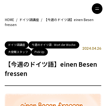
HOME
/
ドイツ語講座
/
【今週のドイツ語】einen Besen
fressen
HOME
特集記事
地域別ガイド
グルメ
ドイツ語講座
今週のドイツ語 - Wort der Woche-
2024.04.26
大使館スタッフ
Pick Up
観光ガイド
留学＆キャリア
【今週のドイツ語】einen Besen
ライフスタイル
fressen
著者一覧
ライター募集