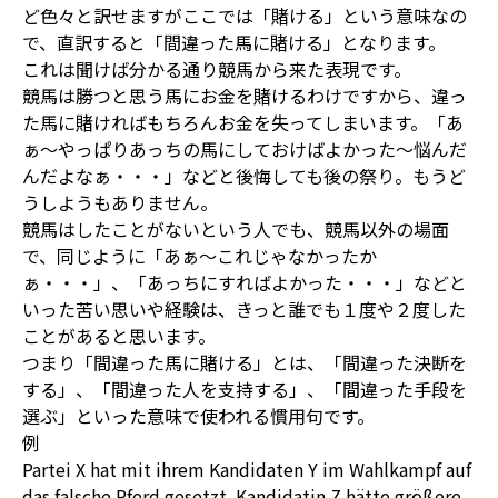
ど色々と訳せますがここでは「賭ける」という意味なの
で、直訳すると「間違った馬に賭ける」となります。
これは聞けば分かる通り競馬から来た表現です。
競馬は勝つと思う馬にお金を賭けるわけですから、違っ
た馬に賭ければもちろんお金を失ってしまいます。「あ
ぁ〜やっぱりあっちの馬にしておけばよかった〜悩んだ
んだよなぁ・・・」などと後悔しても後の祭り。もうど
うしようもありません。
競馬はしたことがないという人でも、競馬以外の場面
で、同じように「あぁ〜これじゃなかったか
ぁ・・・」、「あっちにすればよかった・・・」などと
いった苦い思いや経験は、きっと誰でも１度や２度した
ことがあると思います。
つまり「間違った馬に賭ける」とは、「間違った決断を
する」、「間違った人を支持する」、「間違った手段を
選ぶ」といった意味で使われる慣用句です。
例
Partei X hat mit ihrem Kandidaten Y im Wahlkampf auf
das falsche Pferd gesetzt. Kandidatin Z hätte größere