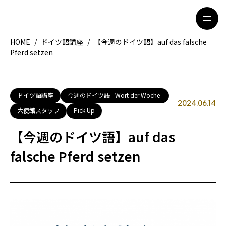
HOME
/
ドイツ語講座
/
【今週のドイツ語】auf das falsche
Pferd setzen
HOME
特集記事
地域別ガイド
グルメ
ドイツ語講座
今週のドイツ語 - Wort der Woche-
2024.06.14
大使館スタッフ
Pick Up
観光ガイド
留学＆キャリア
【今週のドイツ語】auf das
ライフスタイル
falsche Pferd setzen
著者一覧
ライター募集