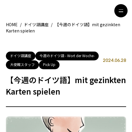
HOME
/
ドイツ語講座
/
【今週のドイツ語】mit gezinkten
Karten spielen
HOME
特集記事
地域別ガイド
グルメ
ドイツ語講座
今週のドイツ語 - Wort der Woche-
2024.06.28
大使館スタッフ
Pick Up
観光ガイド
留学＆キャリア
【今週のドイツ語】mit gezinkten
ライフスタイル
Karten spielen
著者一覧
ライター募集