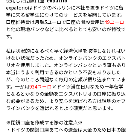
使用した閉鎖口座
expatrio
expatorioはドイツのベルリンに本社を置きドイツに留
学に来る留学生にむけてのサービスを展開しています。
口座維持費は月額5ユーロで口座の開設費用は
49ユーロ
と他の現地バンクなどに比べるととても安いのが特徴で
す。
私は状況的になるべく早く経済保障を取得しなければい
けない状況だったため、オンラインバンクのエクスパト
リオを使用しました。オンラインバンクという事もあり
本当にうまく利用できるのかという不安もありました
が、今のところ問題なく毎月の定額が振り込まれていま
す。一か月
934ユーロ
×ドイツ滞在日月なため一年留学
となるとかなりの金額をエクスパトリオの口座に振り込
む必要があるため、より安心を選ばれる方は現地のオフ
ラインバンクを選ばれるとより確実だと思います。
※閉鎖口座を作成する際の注意点※
・ドイツの閉鎖口座あてへの送金は大金のため日本の銀