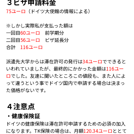
３ビザ申請料金
75ユーロ
（ドイツ大使館の情報による）
※しかし実際私が支払った額は
一回目
60ユーロ
前学期分
二回目
56ユーロ
ビザ延長分
合計
116ユーロ
派遣先大学からは滞在許可の発行は
34ユーロ
でできると
いわれていましたが、最終的にかかった金額は
116ユー
ロ
でした。友達に聞いたところこの値段も、また人によ
って違うという事でドイツ国内で申請する場合は決まっ
た価格がないです。
４注意点
・健康保険証
ドイツの健康保険は滞在許可申請するための必須の加入
になります。TK保険の場合は、月額
120.34ユーロ
ととて