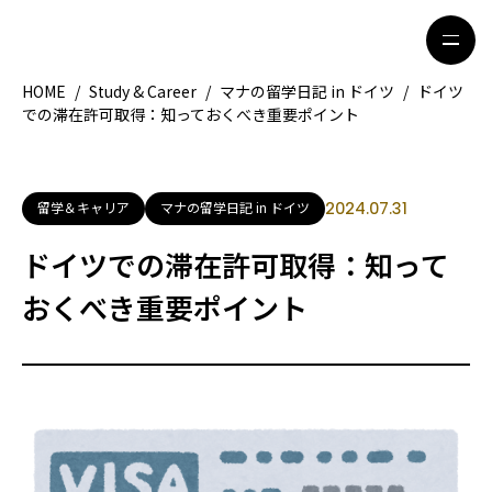
HOME
/
Study & Career
/
マナの留学日記 in ドイツ
/
ドイツ
での滞在許可取得：知っておくべき重要ポイント
HOME
特集記事
地域別ガイド
グルメ
留学＆キャリア
マナの留学日記 in ドイツ
2024.07.31
観光ガイド
留学＆キャリア
ドイツでの滞在許可取得：知って
ライフスタイル
おくべき重要ポイント
著者一覧
ライター募集