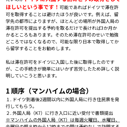
ほしいという事です！
可能であればドイツで滞在許
可を取得することは避けたほうが良いです。例えば、留
学先の都市によりますが、ほとんどの場所が外国人局の
滞在許可を提出する予約を取るだけで長ければ3か月か
かるところもあります。そのため滞在許可のせいで勉強
どころではなくなるので、可能な限り日本で取得してか
ら留学することをお勧めします。
私は滞在許可をドイツに入国した後に取得したのです
が、この手続きが簡単にはいかず苦労したため詳しく説
明していこうと思います。
1 順序（マンハイムの場合）
１. ドイツ到着後2週間以内に外国人局に行き住民票を発
行してもらう。
２. 外国人局（K7）に行き入口に近い受付で書類提出
※マンハイムの外国人局（K7）は毎週火曜日、水曜日、
金曜日の朝８時から12時までの間は予約なしで訪問する