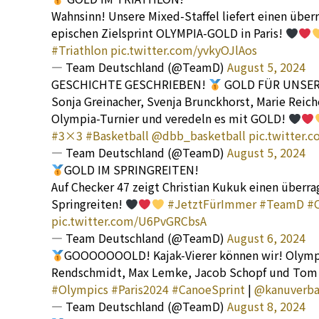
Wahnsinn! Unsere Mixed-Staffel liefert einen üb
epischen Zielsprint OLYMPIA-GOLD in Paris!
#Triathlon
pic.twitter.com/yvkyOJlAos
— Team Deutschland (@TeamD)
August 5, 2024
GESCHICHTE GESCHRIEBEN!
GOLD FÜR UNSER
Sonja Greinacher, Svenja Brunckhorst, Marie Reich
Olympia-Turnier und veredeln es mit GOLD!
#3×3
#Basketball
@dbb_basketball
pic.twitter
— Team Deutschland (@TeamD)
August 5, 2024
GOLD IM SPRINGREITEN!
Auf Checker 47 zeigt Christian Kukuk einen überr
Springreiten!
#JetztFürImmer
#TeamD
#
pic.twitter.com/U6PvGRCbsA
— Team Deutschland (@TeamD)
August 6, 2024
GOOOOOOOLD! Kajak-Vierer können wir! Olympi
Rendschmidt, Max Lemke, Jacob Schopf und Tom 
#Olympics
#Paris2024
#CanoeSprint
|
@kanuverb
— Team Deutschland (@TeamD)
August 8, 2024