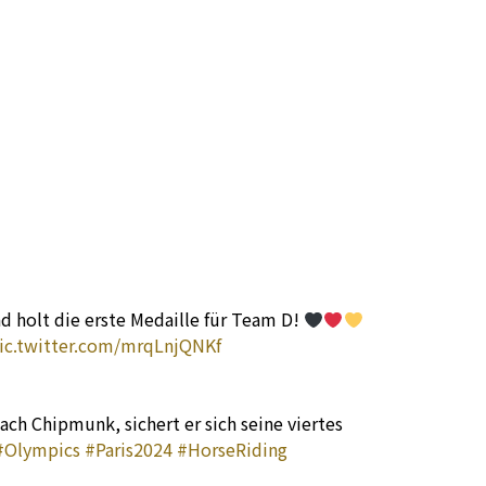
d holt die erste Medaille für Team D!
ic.twitter.com/mrqLnjQNKf
ach Chipmunk, sichert er sich seine viertes
#Olympics
#Paris2024
#HorseRiding