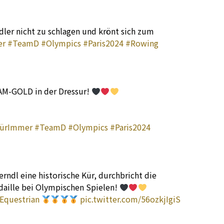
dler nicht zu schlagen und krönt sich zum
er
#TeamD
#Olympics
#Paris2024
#Rowing
EAM-GOLD in der Dressur!
FürImmer
#TeamD
#Olympics
#Paris2024
rndl eine historische Kür, durchbricht die
aille bei Olympischen Spielen!
Equestrian
pic.twitter.com/56ozkjIgiS