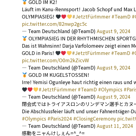
GOLD IM K2!
Läuft im Kanu-Rennsport! Jacob Schopf und Max L
OLYMPIASIEG!
#JetztFürImmer
#TeamD
#
pic.twitter.com/82nwp2gc5c
— Team Deutschland (@TeamD)
August 9, 2024
OLYMPIASIEG IN DER RHYTHMISCHEN SPORTG
Das ist Wahnsinn! Darja Varfolomeev zeigt einen 
GOLD in Paris!
#JetztFürImmer
#TeamD
#
pic.twitter.com/O0m2kZicvW
— Team Deutschland (@TeamD)
August 9, 2024
GOLD IM KUGELSTOSSEN!
Irre! Yemisi Ogunleye haut richtig einen raus un
#JetztFürImmer
#TeamD
#Olympics
#Pari
— Team Deutschland (@TeamD)
August 9, 2024
閉会式ではトライアスロンのリンデマン選手とカヌ
Die Abschlussfeier läuft und unser Fahnenträger-D
#Olympics
#Paris2024
#ClosingCeremony
pic.twi
— Team Deutschland (@TeamD)
August 11, 2024
感動をニャんけしぇん=^_^=