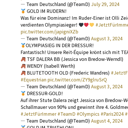
— Team Deutschland (@TeamD)
July 29, 2024
GOLD IM RUDERN!
Was für eine Dominanz! Im Ruder-Einer ist Olli Zei
verdienten Olympiasieger!
#JetztFürImm
pic.twitter.com/japigniXZb
— Team Deutschland (@TeamD)
August 3, 2024
OLYMPIASIEG IN DER DRESSUR!
Fantastisch! Unsere Reit-Équipe krönt sich mit T
TSF DALERA BB (Jessica von Bredow-Werndl)
WENDY (Isabell Werth)
BLUTETOOTH OLD (Frederic Wandres)
#Jetzt
#Equestrian
pic.twitter.com/ZY9glruSrQ
— Team Deutschland (@TeamD)
August 3, 2024
DRESSUR-GOLD!
Auf ihrer Stute Dalera zeigt Jessica von Bredow-We
Schallmauer von 90% und gewinnt ihre 4. Goldmed
#JetztFürImmer
#TeamD
#Olympics
#Paris2024
#
— Team Deutschland (@TeamD)
August 4, 2024
GOLD IM TRIATHLON!