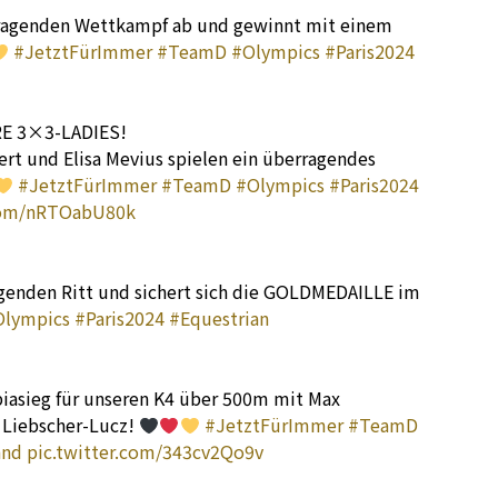
erragenden Wettkampf ab und gewinnt mit einem
#JetztFürImmer
#TeamD
#Olympics
#Paris2024
E 3×3-LADIES!
ert und Elisa Mevius spielen ein überragendes
#JetztFürImmer
#TeamD
#Olympics
#Paris2024
.com/nRTOabU80k
agenden Ritt und sichert sich die GOLDMEDAILLE im
Olympics
#Paris2024
#Equestrian
asieg für unseren K4 über 500m mit Max
Liebscher-Lucz!
#JetztFürImmer
#TeamD
and
pic.twitter.com/343cv2Qo9v