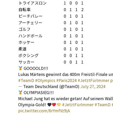
トライアスロン
1
0
0
1
自転車
0
1
1
2
ビーチバレー
0
1
0
1
アーチェリー
0
1
0
1
ゴルフ
0
1
0
1
ハンドボール
0
1
0
1
ホッケー
0
1
0
1
柔道
0
1
0
1
ボクシング
0
0
1
1
サッカー
0
0
1
1
GOOOOLD!!!
Lukas Märtens gewinnt das 400m Freistil-Finale un
#TeamD
#Olympics
#Paris2024
#JetztFürImmer
p
— Team Deutschland (@TeamD)
July 27, 2024
OLYMPIASIEG!!!
Michael Jung hat es wieder getan! Auf seinem Wall
Olympia-Gold!
#JetztFürImmer
#TeamD
pic.twitter.com/6rYmfVz9jA