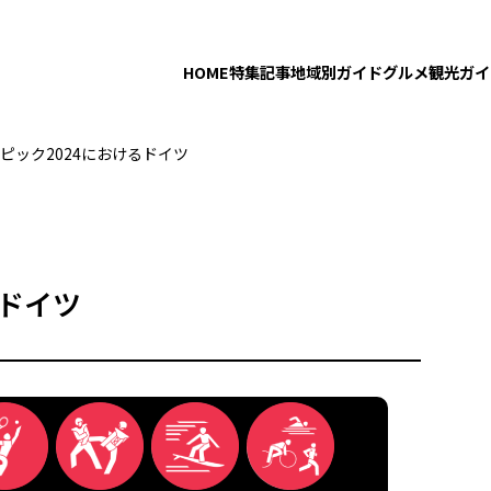
HOME
特集記事
地域別ガイド
グルメ
観光ガイ
ピック2024におけるドイツ
るドイツ