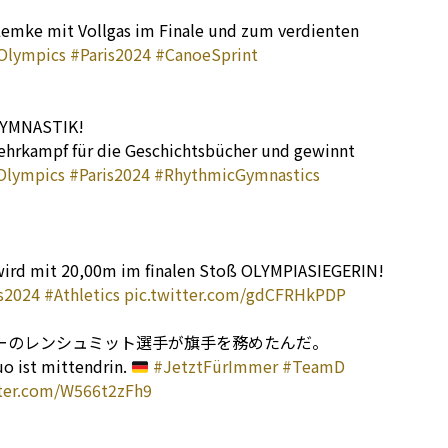
emke mit Vollgas im Finale und zum verdienten
Olympics
#Paris2024
#CanoeSprint
YMNASTIK!
Mehrkampf für die Geschichtsbücher und gewinnt
Olympics
#Paris2024
#RhythmicGymnastics
d wird mit 20,00m im finalen Stoß OLYMPIASIEGERIN!
s2024
#Athletics
pic.twitter.com/gdCFRHkPDP
ーのレンシュミット選手が旗手を務めたんだ。
uo ist mittendrin.
#JetztFürImmer
#TeamD
tter.com/W566t2zFh9