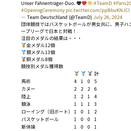
Unser Fahnenträger-Duo.
#TeamD
#Paris2
#OpeningCeremony
pic.twitter.com/ppBbuKNJCl
— Team Deutschland (@TeamD)
July 26, 2024
団体競技ではバスケットボールが男女共に、男子ハ
ープリーグで日本と対戦！
注目のメダルの結果は・・・
金メダル12個
銀メダル13個
銅メダル8個
競技別メダル獲得数
計
馬術
4
1
0
5
カヌー
2
2
2
6
陸上
1
2
1
4
競泳
1
1
1
3
ローイング（旧ボート）
1
0
1
2
バスケットボール
1
0
0
1
新体操
1
0
0
1