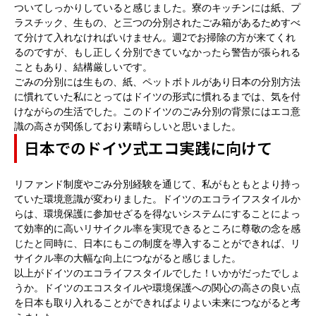
ついてしっかりしていると感じました。寮のキッチンには紙、プ
ラスチック、生もの、と三つの分別されたごみ箱があるためすべ
て分けて入れなければいけません。週
2
でお掃除の方が来てくれ
るのですが、もし正しく分別できていなかったら警告が張られる
こともあり、結構厳しいです。
ごみの分別には生もの、紙、ペットボトルがあり日本の分別方法
に慣れていた私にとってはドイツの形式に慣れるまでは、気を付
けながらの生活でした。このドイツのごみ分別の背景にはエコ意
識の高さが関係しており素晴らしいと思いました。
日本でのドイツ式エコ実践に向けて
リファンド制度やごみ分別経験を通じて、私がもともとより持っ
ていた環境意識が変わりました。ドイツのエコライフスタイルか
らは、環境保護に参加せざるを得ないシステムにすることによっ
て効率的に高いリサイクル率を実現できるところに尊敬の念を感
じたと同時に、日本にもこの制度を導入することができれば、リ
サイクル率の大幅な向上につながると感じました。
以上がドイツのエコライフスタイルでした！いかがだったでしょ
うか。ドイツのエコスタイルや環境保護への関心の高さの良い点
を日本も取り入れることができればよりよい未来につながると考