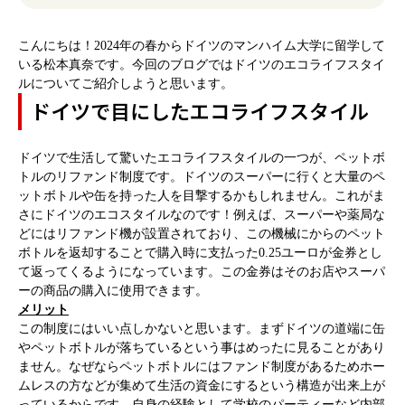
こんにちは！
2024
年の春からドイツのマンハイム大学に留学して
いる松本真奈です。今回のブログではドイツのエコライフスタイ
ルについてご紹介しようと思います。
ドイツで目にしたエコライフスタイル
ドイツで生活して驚いたエコライフスタイルの一つが、ペットボ
トルのリファンド制度です。ドイツのスーパーに行くと大量のペ
ットボトルや缶を持った人を目撃するかもしれません。これがま
さにドイツのエコスタイルなのです！例えば、スーパーや薬局な
どにはリファンド機が設置されており、この機械にからのペット
ボトルを返却することで購入時に支払った
0.25
ユーロが金券とし
て返ってくるようになっています。この金券はそのお店やスーパ
ーの商品の購入に使用できます。
メリット
この制度にはいい点しかないと思います。まずドイツの道端に缶
やペットボトルが落ちているという事はめったに見ることがあり
ません。なぜならペットボトルにはファンド制度があるためホー
ムレスの方などが集めて生活の資金にするという構造が出来上が
っているからです。自身の経験として学校のパーティーなど内部