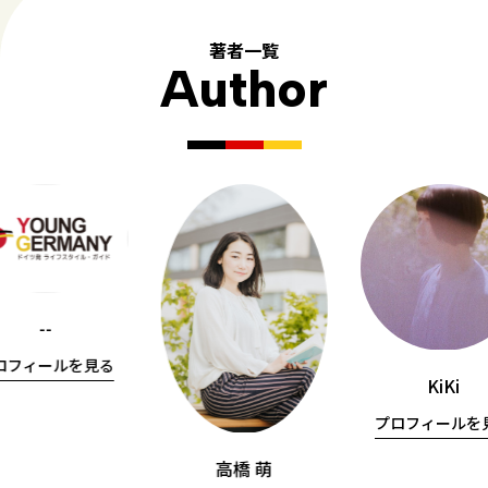
著者一覧
Author
--
ロフィールを見る
KiKi
プロフィールを
高橋 萌