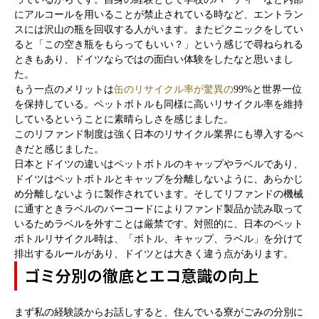
にアルコールを用いることが禁止されている時など、エントラン
スには沢山の瓶を回収する人がいます。またピクニックをしてい
ると「この空き瓶をもらってもいい？」という感じで尋ねられる
ときもあり、ドイツならではの面白い体験をしたなと思いまし
た。
もう一点のメリットは
缶のリサイクル率が驚異の
99%
と世界一位
を保持している。ペットボトルも同様に高いリサイクル率を維持
しているということに素晴らしさを感じました。
このリファンド制度は強く日本のリサイクル業界にも導入するべ
きだと感じました。
日本とドイツの違いはペットボトルのキャップやラベルであり、
ドイツはペットボトルとキャップを分離しないように、あらかじ
め分離しないように製作されています。そしてリファンドの機械
に通すときラベルのバーコードによりファンド製品か読み取って
いるためラベルを外すことは厳禁です。対照的に、日本のペット
ボトルリサイクル時は、「ボトル、キャップ、ラベル」を分けて
排出するルールがあり、ドイツとは大きく違う点があります。
ゴミ分別の徹底とエコ意識の向上
まず私の経験談からお話しすると、住んでいる寮がごみの分別に