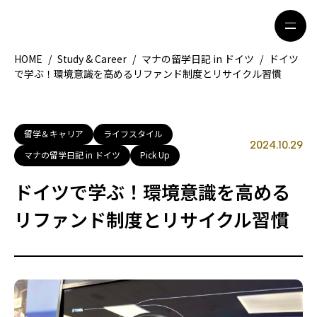
HOME
/
Study & Career
/
マナの留学日記 in ドイツ
/
ドイツ
で学ぶ！環境意識を高めるリファンド制度とリサイクル習慣
HOME
特集記事
地域別ガイド
グルメ
留学＆キャリア
ライフスタイル
2024.10.29
マナの留学日記 in ドイツ
Pick Up
観光ガイド
留学＆キャリア
ドイツで学ぶ！環境意識を高める
ライフスタイル
リファンド制度とリサイクル習慣
著者一覧
ライター募集