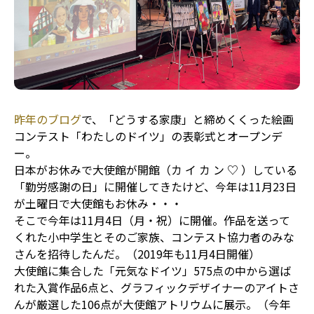
昨年のブログ
で、「どうする家康」と締めくくった絵画
コンテスト「わたしのドイツ」の表彰式とオープンデ
ー。
日本がお休みで大使館が開館（カ イ カ ン ♡ ）している
「勤労感謝の日」に開催してきたけど、今年は11月23日
が土曜日で大使館もお休み・・・
そこで今年は11月4日（月・祝）に開催。作品を送って
くれた小中学生とそのご家族、コンテスト協力者のみな
さんを招待したんだ。（2019年も11月4日開催）
大使館に集合した「元気なドイツ」575点の中から選ば
れた入賞作品6点と、グラフィックデザイナーのアイトさ
んが厳選した106点が大使館アトリウムに展示。（今年