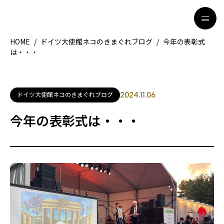
HOME
/
ドイツ大使館ネコのきまぐれブログ
/
今年の表彰式
は・・・
HOME
特集記事
地域別ガイド
グルメ
ドイツ大使館ネコのきまぐれブログ
2024.11.06
観光ガイド
留学＆キャリア
今年の表彰式は・・・
ライフスタイル
著者一覧
ライター募集