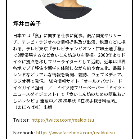
坪井由美子
日本では「食」に関する仕事に従事。商品開発やリサー
チ、テレビ・ラジオへの情報提供及び出演、執筆などに携
わる。テレビ東京『テレビチャンピオン・甘味王選手権』
で3度優勝するなど食いしん坊ぶりを発揮。2003年よりド
イツに拠点を移しフリーライターとして活動。近年は世界
各地でプチ移住や留学を体験しながら旅や食文化、最新ト
レンドなどリアルな情報を新聞、雑誌、ウェブメディア、
ラジオ等で発信。 総合情報サイト「オールアバウト」ド
イツガイド担当 ／ ドイツ発フリーペーパー「ドイツ・
ニュースダイジェスト」で『食いしん坊のための簡単おい
しいレシピ 』連載中／2020年秋『在欧手抜き料理帖』
（まほろば社）出版
Twitter :
https://twitter.com/realdoitsu
Facebook :
https://www.facebook.com/realdoitsu