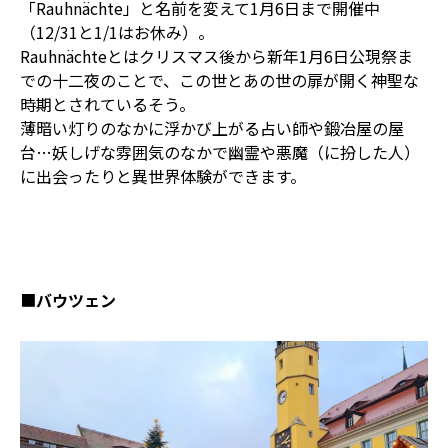
「Rauhnächte」と名前を変えて1月6日まで開催中
（12/31と1/1はお休み）。
Rauhnächteとはクリスマス後から新年1月6日公現祭ま
での十二夜のことで、この世とあの世の扉が開く神聖な
時期とされているそう。
薄暗い灯りのなかに浮かび上がる占い師や鍛冶屋の屋
台…妖しげな雰囲気のなかで幽霊や悪魔（に扮した人）
に出会ったりと異世界体験ができます。
■
バウツェン