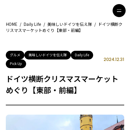
HOME
/
Daily Life
/
美味しいドイツを伝え隊
/
ドイツ横断ク
リスマスマーケットめぐり【東部・前編】
HOME
特集記事
地域別ガイド
グルメ
グルメ
美味しいドイツを伝え隊
Daily Life
2024.12.31
Pick Up
観光ガイド
留学＆キャリア
ドイツ横断クリスマスマーケット
ライフスタイル
めぐり【東部・前編】
著者一覧
ライター募集