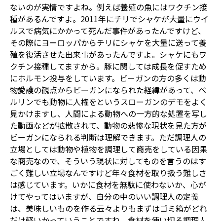
ないのが実情ですよね。例えば養殖の魚にはワクチン接
種があるんですよ。2011年にチリでシャケが大量にウイ
ルスで病気にかかって死んだ事件があったんですけど、
その際にヨーロッパからチリにシャケを大量に送って養
殖を復活させた出来事があったんですよ。シャケにもワ
クチン接種してますから。豚に関しては成長を促すため
にホルモン投与をしています。ビーガンの方の多くは動
物愛護の観点からビーガンになられた経緯があって、ベ
ルリンでも動物に人権をというスローガンのデモをよく
見かけますし、人間による動物への一方的な処置を写し
た動画などが拡散されて、動物の悲惨な現状を見た方が
ビーガンになられる判断は理解できます。ただ調理人の
立場としては動物や植物を調理して商売をしている因果
な商売なので、そういう現状に対してものを言うのはす
ごく難しい立場なんですけど年々食材を取り扱う難しさ
は感じています。いかに食材を無駄に使わないか、心が
けてやってはいますが、自分の中のいい調理人の定義
は、美味しいものを作る云々よりもまずはゴミ箱がどれ
だけ軽いかっていうことですね。食材を使い切る調理人