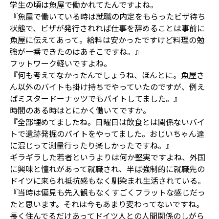
学生の頃は魚屋で働かれてたんですよね。
『魚屋で働いている時は就職の内定をもらったビザ待ち
状態で、ビザが発行されれば仕事を辞めることは事前に
魚屋に伝えてあって。給料は安かったですけど料理の勉
強が一番できたのはあそこですね。』
フットワーク軽いですよね。
『何も考えてなかったんでしょうね、ほんとに。魚屋さ
ん以外のバイトも掛け持ちでやっていたのですが、例え
ばミスタードーナッツでもバイトしてました。』
時間のある時はとにかく働いてですか。
『全部埋めてましたね。日曜日は飲食とは関係ないバイ
トで遺跡発掘のバイトをやってました。おじいちゃん達
に混じって測量行ったり楽しかったですね。』
ギラギラした若者というよりは何か堅実ですよね、外国
に興味と憧れがあって就職され、半ば強制的に就職先の
ドイツに来られ抵抗感もなく馴染まれ生活されている。
『当時は偏見も先入観もなくすごくフラットな感じだっ
たと思います。それは今もあまり変わってないですね。
長く住んでるだけあってドイツ人との人間関係のしがら