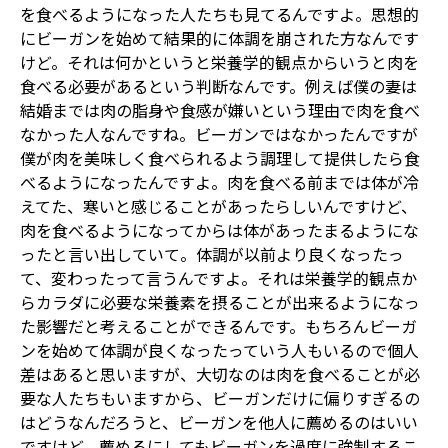
を食べるようになった人たちも見てるんですよ。思想的
にビーガンを始めて結果的に体調を崩された方なんです
けど。それは何かというと栄養学的観点からいうと肉を
食べる必要があるという判断なんです。例えば僕の妻は
結婚までは肉の脂身や食感が嫌いという理由で肉を食べ
なかった人なんですね。ビーガンではなかったんですが
僕が肉を美味しく食べられるよう調理して提供したら食
べるようになったんですよ。肉を食べる前までは体が冷
えてた、寒いと感じることがあったらしいんですけど、
肉を食べるようになってからは体があったまるようにな
ったと言い出していて。体調が以前より良くなったっ
て、変わったって言うんですよ。それは栄養学的観点か
らカラダに必要な栄養素を摂ることが出来るようになっ
た影響だと考えることができるんです。もちろんビーガ
ンを始めて体調が良くなったっていう人もいるので個人
差はあると思いますが、大切なのは肉を食べることが必
要な人たちもいますから、ビーガンだけに偏りすぎるの
はどうなんだろうと、ビーガンを他人に薦めるのはいい
ですけど、薦めるにしてもビーガンを過度に強制するこ