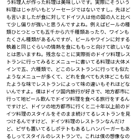
う料理人が作った料理は美味しいです。実際にそういう
料理はじゃがいもとソーセージではないですし。先ほど
も言いましたが食に対してドイツ人は他の国の人と比べ
て少し偏りが強いと思うんですよね。例えばビールの種
類ひとつとっても五千から六千種類あったり、ワインも
たくさん種類があるんですが、ビールやワインに対する
執着と同じぐらいの情熱を食にももっと向けて欲しいな
とは思いますね。残念なことに実際街のドイツ料理レス
トランに行ってみるとメニューに書いてる料理は大体メ
インで五、六種類で、どこのレストランに行っても似た
ようなメニューが多くて、どれを食べても大体どこも似
たような味でレストランによって味の違いもそれほどな
いんですよ。僕はドイツ国内旅行が好きで、地方都市に
行って地ビール飲んでドイツ料理を食べる旅行をするん
ですけど、ドイツの地方都市に行くと二十年以上前のド
イツ料理のスタイルをそのまま続けてるレストランを見
つけるんですけど、ドイツ料理のレストランなんだけ
ど、ピザも置いてるしポテトもあるしハンバーガーもあ
るしってスタイルのレストランで。これは僕の想像なの