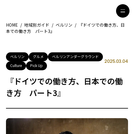
HOME
/
地域別ガイド
/
ベルリン
/
『ドイツでの働き方、日
本での働き方 パート3』
HOME
特集記事
地域別ガイド
グルメ
ベルリン
グルメ
ベルリンアンダーグラウンド
2025.03.04
Culture
Pick Up
観光ガイド
留学＆キャリア
『ドイツでの働き方、日本での働
ライフスタイル
き方 パート3』
著者一覧
ライター募集