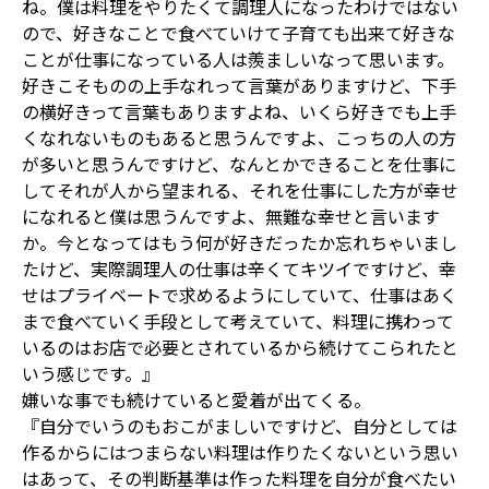
ね。僕は料理をやりたくて調理人になったわけではない
ので、好きなことで食べていけて子育ても出来て好きな
ことが仕事になっている人は羨ましいなって思います。
好きこそものの上手なれって言葉がありますけど、下手
の横好きって言葉もありますよね、いくら好きでも上手
くなれないものもあると思うんですよ、こっちの人の方
が多いと思うんですけど、なんとかできることを仕事に
してそれが人から望まれる、それを仕事にした方が幸せ
になれると僕は思うんですよ、無難な幸せと言います
か。今となってはもう何が好きだったか忘れちゃいまし
たけど、実際調理人の仕事は辛くてキツイですけど、幸
せはプライベートで求めるようにしていて、仕事はあく
まで食べていく手段として考えていて、料理に携わって
いるのはお店で必要とされているから続けてこられたと
いう感じです。』
嫌いな事でも続けていると愛着が出てくる。
『自分でいうのもおこがましいですけど、自分としては
作るからにはつまらない料理は作りたくないという思い
はあって、その判断基準は作った料理を自分が食べたい