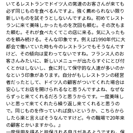
いてるレストランでドイツ人の常連のお客さんが来ても
必ず同じものを食べるんですよ。強く薦められない限り
新しいものを試そうとしないんですよね。初めてレスト
ランに来て美味しかったものを次回も頼む。その次もま
た頼む。それが食べたくてこの店に来る。気に入ったも
のを頼み続ける。そんな印象です。例えば1990年代に大
都会で働いていた時も今のレストランでもそうなんです
けど、その傾向は変わってないですね。フランス人のお
客さんみたいに、新しいメニューが出たらすぐにとび付
くとかはしないし、食に対して保守的な人達が多いのか
なという印象があります。自分がもしレストランの経営
者だったとして、ドイツ人の顧客がついてくれた場合は
安心してお店を開けられるなと思うんですよね、なぜな
らずっと来てくれるだろうと思うからです。一度美味し
いと思って来てくれたら繰り返し来てくれると思うの
で。同じものを作っていれば良いというか、こちらから
したら楽と言えばそうなんですけど。今の職場で20年来
の顧客とかいますから。』
一度信用を得ると担保される良さがあるようですね。保