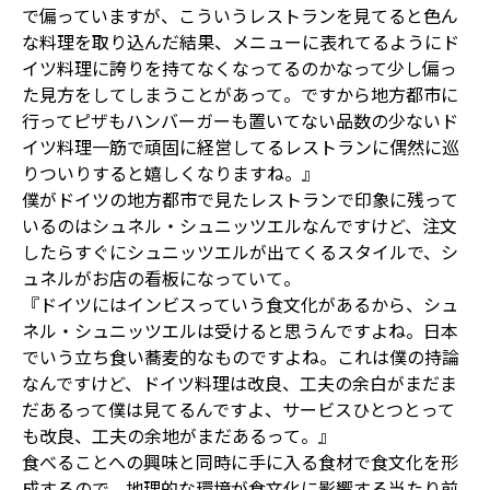
で偏っていますが、こういうレストランを見てると色ん
な料理を取り込んだ結果、メニューに表れてるようにド
イツ料理に誇りを持てなくなってるのかなって少し偏っ
た見方をしてしまうことがあって。ですから地方都市に
行ってピザもハンバーガーも置いてない品数の少ないド
イツ料理一筋で頑固に経営してるレストランに偶然に巡
りついりすると嬉しくなりますね。』
僕がドイツの地方都市で見たレストランで印象に残って
いるのはシュネル・シュニッツエルなんですけど、注文
したらすぐにシュニッツエルが出てくるスタイルで、シ
ュネルがお店の看板になっていて。
『ドイツにはインビスっていう食文化があるから、シュ
ネル・シュニッツエルは受けると思うんですよね。日本
でいう立ち食い蕎麦的なものですよね。これは僕の持論
なんですけど、ドイツ料理は改良、工夫の余白がまだま
だあるって僕は見てるんですよ、サービスひとつとって
も改良、工夫の余地がまだあるって。』
食べることへの興味と同時に手に入る食材で食文化を形
成するので、地理的な環境が食文化に影響する当たり前