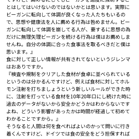
とはしてはいけないのではないかとは思います。実際に
ビーガンに転向して体調が良くなった人たちもいるの
で、思想や健康法を人に薦める行為は咎めません。ビー
ガンに転向して体調を崩してる人が、要するに思想の為
だけに無理矢理ビーガンを続ける行為は僕はお薦めしま
せんね。自分の体調に合った食事法を取るべきだと僕は
思います。』
食に対して正しい情報が共有されてないというジレンマ
はおありですか。
『検査や規制をクリアした食材が食卓に並べられている
というのは分かるんですけど、例えば食材に対してホル
モン注射を打ちましょうという新しいルールができた時
に、注射を打っている食材を10年20年口にし続けた時に
過去のデータがないから安全かどうかはわからないです
よね、どういう影響があったかは時間が経過して初めて
わかることですから。』
そうなると人間は何を食べればよいのかって問いに行き
着くんですけど、ドイツでは食の安全をどう担保すれば