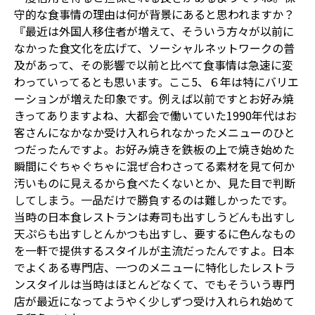
守的な食事情の理由は何が背景にあると思われますか？
『最近は外国人移住者が増えて、そういう方々が以前に
なかった食文化を広げて、ソーシャルネットワークの普
及があって、その影響で以前と比べて食事情は急速に変
わっていってるとも思います。ここ5、６年は特にバリエ
ーションが増えた印象です。例えば以前ですとお好み焼
きってありますよね、大都会で働いていた1990年代はお
客さんになかなか受け入れられなかったメニューのひと
つだったんですよ。お好み焼きを鉄板の上で焼き始めた
瞬間にぐちゃぐちゃに混ぜ合わさってる素材を見て何か
汚いものに見えるから食べたくないとか、見た目で判断
してしまう。一品だけで勝負するのは難しかったです。
当時の日本食レストランは寿司も出すしうどんも出すし
天ぷらも出すしとんかつも出すし、要するに色んなもの
を一軒で提供するスタイルが主流だったんですよ。日本
でよくある専門店、一つのメニューに特化したレストラ
ンスタイルは当時はほとんどなくて、でもそういう専門
店が最近になってようやく少しずつ受け入れられ始めて