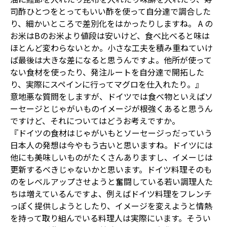
司酢ひとつをとってもいい酢を使って自分達で調合した
り、細かいところで差別化をはかったりしますね。 A の
お米はBのお米より値段は安いけど、食べ比べると味は
ほとんど変わらないとか。小さな工夫を積み重ねていけ
ば最後は大きな差になると思うんですよ。他所が使って
ない食材を使ったり、発注ルートを自分達で開拓した
り、実際にスペインに行ってマグロを仕入れたり。』
意地悪な質問をしますが、ドイツでは食べ物といえばソ
ーセージとじゃがいものイメージが根強くあると思うん
ですけど、それについてはどうお考えですか。
『ドイツの食材はじゃがいもとソーセージっだっていう
日本人の発想は今やもう古いと思いますね。ドイツには
他にも美味しいものがたくさんありますし、イメーじは
更新するべきじゃないかと思います。ドイツ料理そのも
のをレベルアップさせようと奮闘している若い調理人た
ちは増えているんですよ、例えばドイツ料理をフレンチ
っぽく提供しようとしたり、イメージを変えようと情熱
を持って取り組んでいる料理人は実際にいます。そうい