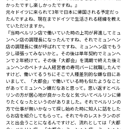
かったですし楽しかったですね。』
元々ドイツに来られて3年で日本に帰国される予定だっ
たんですよね、現在までドイツで生活される経緯を教え
ていただけますか。
『当時ベルリン店で働いていた時の上司が昇進してミュ
ンヘン店の調理長になったんですね、それでミュンヘン
店の調理長に僕が呼ばれてですね、ミュンヘン店でもう
少し頑張ってみないかと。その後は単年契約でミュンヘ
ンで２年続けて。その後「大都会」を満期で終えた後ミ
ュンヘンのベトナム人経営者の寿司バーに就職したんで
すけど、働いてるうちにそこで人種差別的な嫌な目にあ
いまして、「大都会」で働いている時も似たようなこと
があってミュンヘン嫌だなあと思って。思い返すとベル
リンの方が居心地が良かったなと気づいてベルリンに帰
りたくなったというのがありました。それでベルリンの
方で仕事が無いかなって探し始めた時に知人に話をした
らお店を紹介してもらって。それで今のレストランのボ
スと出会うことになるんですけど、流れとしては「大都