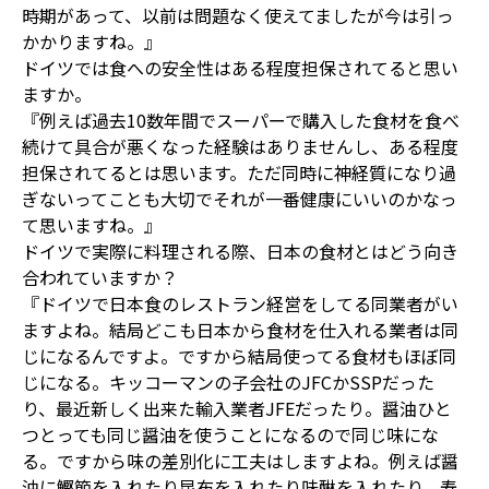
時期があって、以前は問題なく使えてましたが今は引っ
かかりますね。』
ドイツでは食への安全性はある程度担保されてると思い
ますか。
『例えば過去10数年間でスーパーで購入した食材を食べ
続けて具合が悪くなった経験はありませんし、ある程度
担保されてるとは思います。ただ同時に神経質になり過
ぎないってことも大切でそれが一番健康にいいのかなっ
て思いますね。』
ドイツで実際に料理される際、日本の食材とはどう向き
合われていますか？
『ドイツで日本食のレストラン経営をしてる同業者がい
ますよね。結局どこも日本から食材を仕入れる業者は同
じになるんですよ。ですから結局使ってる食材もほぼ同
じになる。キッコーマンの子会社のJFCかSSPだった
り、最近新しく出来た輸入業者JFEだったり。醤油ひと
つとっても同じ醤油を使うことになるので同じ味にな
る。ですから味の差別化に工夫はしますよね。例えば醤
油に鰹節を入れたり昆布を入れたり味醂を入れたり、寿