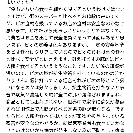
よいですか？
『僕もいちいち食材を細かく見てるというわけではない
ですけど、街のスーパーと比べるとお値段は高いです
が、ビオ食材を扱っているお店の食材は安全なのかなと
思います。ビオだから美味しいということではなくて、
消費者はお金を出して安全を買えるって側面はあると思
います。ビオの定義は色々ありますが、一定の安全基準
をビオ食材はクリアしているのでビオの食材は他の食材
と比べて安全だとは言えます。例えばビオの豚肉はビオ
の餌を食べてるというようなことです。ただ僕の知識が
浅いので、ビオの豚が抗生物質を打っているのかは分か
りません。仮に打っている場合それがビオの豚という扱
いになるのかは分かりません。抗生物質を打たないと家
畜で病気が蔓延した時に全ての豚が屠殺されますよね、
商品としても出荷されない、世界中で家畜に病気が蔓延
すれば地球上で人間が食べる家畜の豚が無くなる。です
からビオの餌を食べてはいますが薬物を投与されている
家畜が安全なのかどうか、結局家畜業者も食べていかな
いといけないから病気が発生しない為の予防として家畜