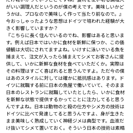
がいい調理人だというのが僕の考えです。美味しいかど
うかは、プロなので美味しく作って当たり前なので。』
今おっしゃったような思想はドイツで培われた経験が大
きく影響していますか？
『こちらに長く住んでいるのでね、影響はあると思いま
す。例えば日本ではいかに食材を新鮮に保つか、この価
値観は大切にされてますよね。いけすに泳いでいる魚を
捕まえて、注文が入ったら捕まえてシメてお客さんに提
供して、いかに新鮮な食材を食べていただくか。実際は
その料理はすごく喜ばれると思うんですよ。ただ今の僕
はあのスタイルに対しては確かに抵抗感はあります。ド
イツに就職する前に日本の魚屋で働いていて、そのまま
日本のレストランに就職していたとしたら、いかに食材
を新鮮な状態で提供するかってことに注力してると思う
んですよね。日本は動物のと殺の仕方やシメ方の技術は
ドイツに比べて発達してると思うんですよ、身が生きた
まま美味しく熟成していく神経ジメは典型です。血液だ
け抜いてシメて置いておく。そういう日本の技術は素晴