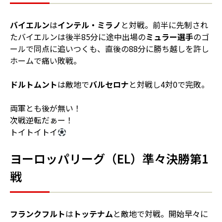
バイエルン
は
インテル・ミラノ
と対戦。前半に先制され
たバイエルンは後半85分に途中出場の
ミュラー選手
のゴ
ールで同点に追いつくも、直後の88分に勝ち越しを許し
ホームで痛い敗戦。
ドルトムント
は敵地で
バルセロナ
と対戦し4対0で完敗。
両軍とも後が無い！
次戦逆転だぁー！
トイトイトイ
ヨーロッパリーグ（EL）準々決勝第1
戦
フランクフルト
は
トッテナム
と敵地で対戦。開始早々に