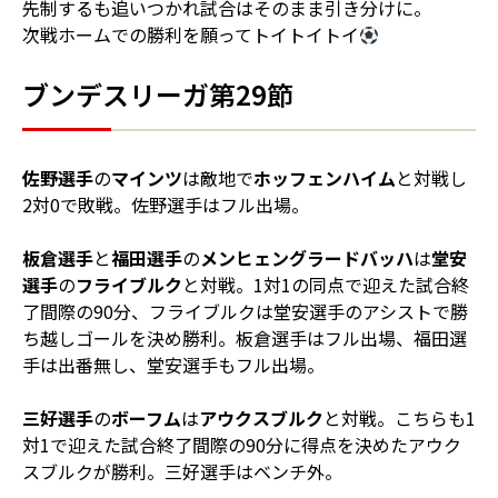
先制するも追いつかれ試合はそのまま引き分けに。
次戦ホームでの勝利を願ってトイトイトイ
ブンデスリーガ第29節
佐野選手
の
マインツ
は敵地で
ホッフェンハイム
と対戦し
2対0で敗戦。佐野選手はフル出場。
板倉選手
と
福田選手
の
メンヒェングラードバッハ
は
堂安
選手
の
フライブルク
と対戦。1対1の同点で迎えた試合終
了間際の90分、フライブルクは堂安選手のアシストで勝
ち越しゴールを決め勝利。板倉選手はフル出場、福田選
手は出番無し、堂安選手もフル出場。
三好選手
の
ボーフム
は
アウクスブルク
と対戦。こちらも1
対1で迎えた試合終了間際の90分に得点を決めたアウク
スブルクが勝利。三好選手はベンチ外。