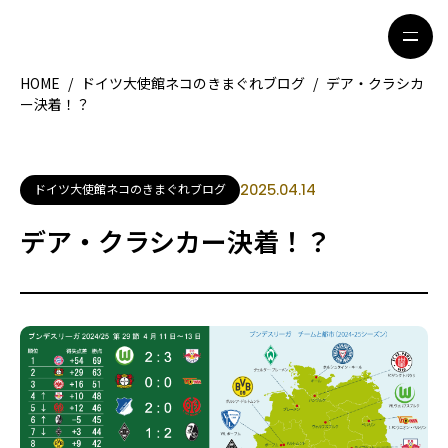
HOME
/
ドイツ大使館ネコのきまぐれブログ
/
デア・クラシカ
ー決着！？
HOME
特集記事
地域別ガイド
グルメ
ドイツ大使館ネコのきまぐれブログ
2025.04.14
観光ガイド
留学＆キャリア
デア・クラシカー決着！？
ライフスタイル
著者一覧
ライター募集