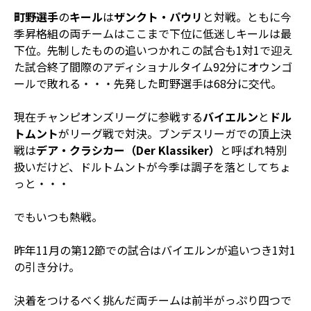
町野選手
の
キール
は
ザンクト・パウリ
と対戦。ともに今
季昇格組の両チームはここまで下位に低迷しキールは最
下位。先制したものの追いつかれこの試合も1対1で迎え
た試合終了間際のアディショナルタイム92分にオウンゴ
ールで敗れる・・・先発した町野選手は68分に交代。
現在チャンピオンズリーグに参戦する
バイエルン
と
ドル
トムント
がリーグ戦で対決。ブンデスリーガでの頂上決
戦は
デア・クラシカー（Der Klassiker）
と呼ばれ特別
扱いだけど、ドルトムントが今季は調子を落としてちょ
っと・・・
でもいつも熱戦。
昨年11月の第12節での試合はバイエルンが追いつき1対1
の引き分け。
決着をつけるべく挑んだ両チームは前半がっぷり四つで