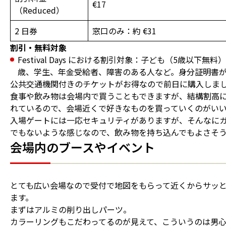
€17
（Reduced）
2 日券
窓口のみ：約 €31
割引・無料対象
Festival Days における割引対象：子ども（5歳以下無料）
歳、学生、年金受給者、障害のある人など。身分証明書
公共交通機関付きのチケットがお得なので前日に購入しま
食事や飲み物は会場内で買うこともできますが、結構割高
れているので、会場近くで好きなものを買っていくのがい
入場ゲートには一応セキュリティがありますが、そんなに
でもないような感じなので、飲み物を持ち込んでもよさそ
会場内のブースやイベント
とても広い会場なので受付で地図をもらって近くからサッ
ます。
まずはアルミの削り出しパーツ。
カラーリングもこだわってるのが見えて、こういうのは男