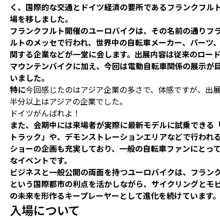
く、国際的な交通とドイツ経済の要所であるフランクフル
場を移しました。
フランクフルト開催のユーロバイクは、その名前の通りフ
ルトのメッセで行われ、世界中の自転車メーカー、パーツ
関する企業などが一堂に会します。出展内容は従来のロー
マウンテンバイクに加え、今回は電動自転車関係の展示が
いました
。
特に
今回感じたのはアジア企業の多さで、体感ですが、出
半分以上はアジアの企業でした。
ドイツがんばれよ！
また、会期中には来場者が実際に最新モデルに試乗できる
トラック」や、デモンストレーションエリアなどで行われる
ショーの企画も充実しており、一般の自転車ファンにとっ
なイベントです。
ビジネスと一般公開の両面を持つユーロバイクは、フラン
という国際都市の利点を活かしながら、サイクリングとモ
の未来を形作るキープレーヤーとして進化を続けています
入場について