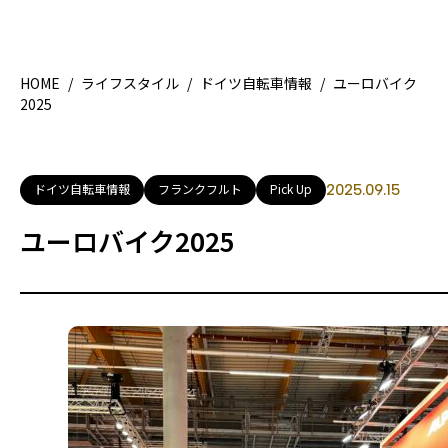
HOME
/
ライフスタイル
/
ドイツ自転車情報
/
ユーロバイク
2025
HOME
特集記事
地域別ガイド
グルメ
ドイツ自転車情報
フランクフルト
Pick Up
2025.09.15
観光ガイド
留学＆キャリア
ユーロバイク2025
ライフスタイル
著者一覧
ライター募集