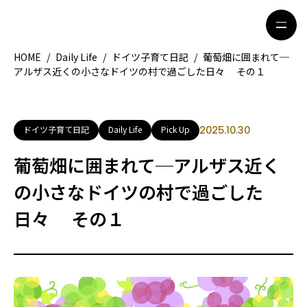
HOME
/
Daily Life
/
ドイツ子育て日記
/
葡萄畑に囲まれて─
アルザス近くの小さなドイツの村で過ごした日々 その１
HOME
特集記事
地域別ガイド
グルメ
ドイツ子育て日記
Daily Life
Pick Up
2025.10.30
観光ガイド
留学＆キャリア
葡萄畑に囲まれて─アルザス近く
ライフスタイル
の小さなドイツの村で過ごした
日々 その１
著者一覧
ライター募集