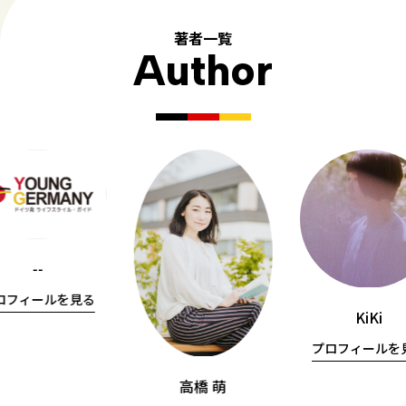
著者一覧
Author
--
ロフィールを見る
KiKi
プロフィールを
高橋 萌