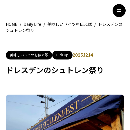
HOME
/
Daily Life
/
美味しいドイツを伝え隊
/
ドレスデンの
シュトレン祭り
HOME
特集記事
地域別ガイド
グルメ
美味しいドイツを伝え隊
Pick Up
2025.12.14
観光ガイド
留学＆キャリア
ドレスデンのシュトレン祭り
ライフスタイル
著者一覧
ライター募集