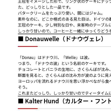
王冠をイメージした形で、リング状のケーキにナッ
た、どっしりとした一品です。
バタークリームをたっぷり使い、間にはジャム。
素朴なのに、どこか格式のある見た目は、ドイツの
王冠のケーキ、少し特別な日や、来客時のテーブル
しっかり甘いので、コーヒーと一緒にゆっくりどう
■ Donauwelle（ドナウヴェレ）
「Donau」はドナウ川、「Welle」は波。
つまり、「ドナウの波」という名前のケーキです。
チョコレートとバニラの生地に、さくらんぼが沈み
断面を見ると、さくらんぼの沈み方が波のように見
ヨーロッパを流れるドナウ川を思い浮かべながら食
そう。
これまたどっしり、しっかり甘いのでティータイム
■ Kalter Hund（カルター・フン