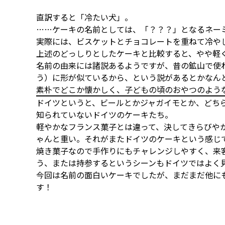
直訳すると「冷たい犬」。
……ケーキの名前としては、「？？？」となるネー
実際には、ビスケットとチョコレートを重ねて冷や
上述のどっしりとしたケーキと比較すると、やや軽
名前の由来には諸説あるようですが、昔の鉱山で使わ
う）に形が似ているから、という説があるとかなん
素朴でどこか懐かしく、子どもの頃のおやつのよう
ドイツというと、ビールとかジャガイモとか、どち
知られていないドイツのケーキたち。
軽やかなフランス菓子とは違って、決してきらびや
ゃんと重い。それがまたドイツのケーキという感じ
焼き菓子なので手作りにもチャレンジしやすく、来
う、または持参するというシーンもドイツではよく
今回は名前の面白いケーキでしたが、まだまだ他に
す！