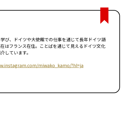
を学び、ドイツや大使館での仕事を通じて長年ドイツ語
現在はフランス在住。ことばを通じて見えるドイツ文化
紹介しています。
ww.instagram.com/miwako_kamo/?hl=ja