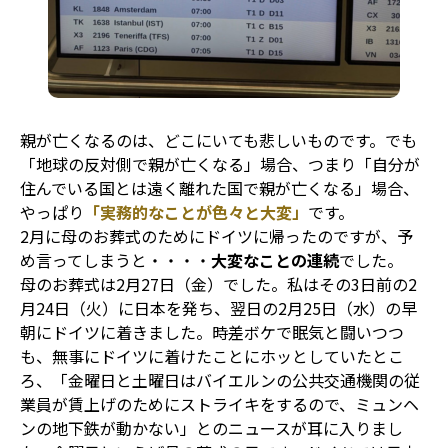
親が亡くなるのは、どこにいても悲しいものです。でも
「地球の反対側で親が亡くなる」場合、つまり「自分が
住んでいる国とは遠く離れた国で親が亡くなる」場合、
やっぱり
「実務的なことが色々と大変」
です。
2月に母のお葬式のためにドイツに帰ったのですが、予
め言ってしまうと・・・・
大変なことの連続
でした。
母のお葬式は2月27日（金）でした。私はその3日前の2
月24日（火）に日本を発ち、翌日の2月25日（水）の早
朝にドイツに着きました。時差ボケで眠気と闘いつつ
も、無事にドイツに着けたことにホッとしていたとこ
ろ、「金曜日と土曜日はバイエルンの公共交通機関の従
業員が賃上げのためにストライキをするので、ミュンヘ
ンの地下鉄が動かない」とのニュースが耳に入りまし