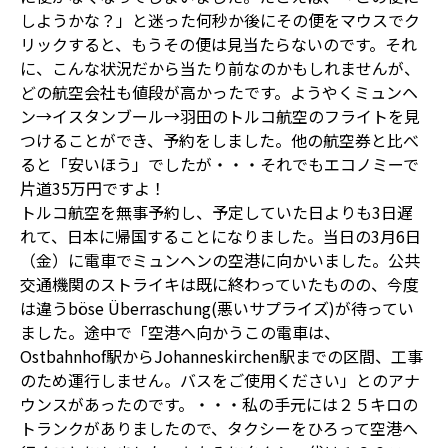
しようかな？」と迷った何秒か後にその便をマウスでク
リックすると、もうその便は見当たらないのです。それ
に、こんな状況だから当たり前なのかもしれませんが、
どの航空会社も値段が高かったです。ようやくミュンヘ
ン→イスタンブール→羽田のトルコ航空のフライトを見
つけることができ、予約をしました。他の航空券と比べ
ると「安いほう」でしたが・・・それでもエコノミーで
片道35万円ですよ！
トルコ航空を無事予約し、予定していた日よりも3日遅
れて、日本に帰国することになりました。当日の3月6日
（金）に電車でミュンヘンの空港に向かいました。公共
交通機関のストライキは既に終わっていたものの、今度
は違うböse Überraschung(悪いサプライズ)が待ってい
ました。途中で「空港へ向かうこの電車は、
︎Ostbahnhof駅から︎Johanneskirchen駅までの区間、工事
のため運行しません。バスをご使用ください」とのアナ
ウンスがあったのです。・・・私の手元には２５キロの
トランクがありましたので、タクシーをひろって空港へ