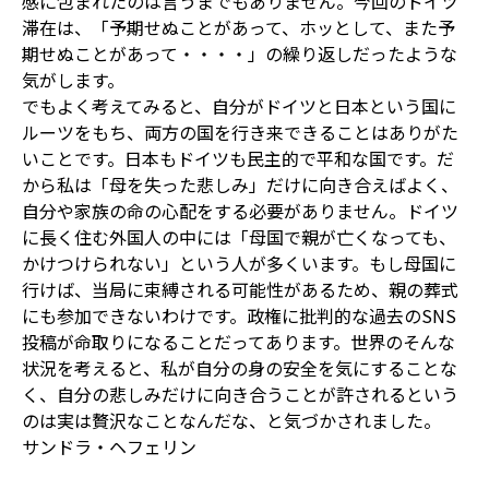
感に包まれたのは言うまでもありません。今回のドイツ
滞在は、「予期せぬことがあって、ホッとして、また予
期せぬことがあって・・・・」の繰り返しだったような
気がします。
でもよく考えてみると、自分がドイツと日本という国に
ルーツをもち、両方の国を行き来できることはありがた
いことです。日本もドイツも民主的で平和な国です。だ
から私は「母を失った悲しみ」だけに向き合えばよく、
自分や家族の命の心配をする必要がありません。ドイツ
に長く住む外国人の中には「母国で親が亡くなっても、
かけつけられない」という人が多くいます。もし母国に
行けば、当局に束縛される可能性があるため、親の葬式
にも参加できないわけです。政権に批判的な過去のSNS
投稿が命取りになることだってあります。世界のそんな
状況を考えると、私が自分の身の安全を気にすることな
く、自分の悲しみだけに向き合うことが許されるという
のは実は贅沢なことなんだな、と気づかされました。
サンドラ・ヘフェリン