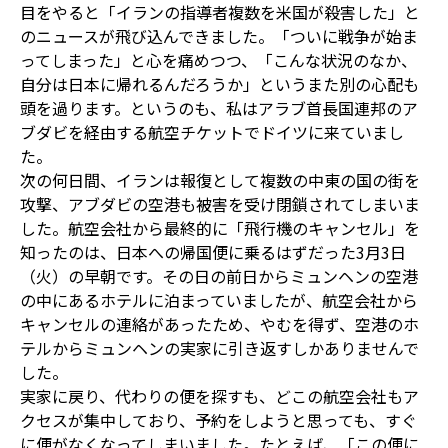
目をやると「イランの指導者複数を米国が殺害した」と
のニュースが飛び込んできました。「ついに戦争が始ま
ってしまった」と心を痛めつつ、「こんな状況のなか、
自分は日本に帰れるんだろうか」というまた別の心配も
頭を過ります。というのも、私はアラブ首長国連邦のア
ブダビを経由する航空チケットでドイツに来ていまし
た。
次の何日間、イランは報復として複数の中東の国の街を
攻撃、アブダビの空港も被害を受け閉鎖されてしまいま
した。航空会社から最終的に「飛行機のキャンセル」を
知ったのは、日本への帰国便に乗るはずだった3月3日
（火）の早朝です。その日の前日からミュンヘンの空港
の中にあるホテルに泊まっていましたが、航空会社から
キャンセルの連絡があったため、やむを得ず、空港のホ
テルからミュンヘンの実家に引き返すしかありませんで
した。
実家に戻り、代わりの便を探すも、どこの航空会社もア
クセスが集中しており、予約をしようと思っても、すぐ
に便がなくなってしまいました。たとえば、「この便に