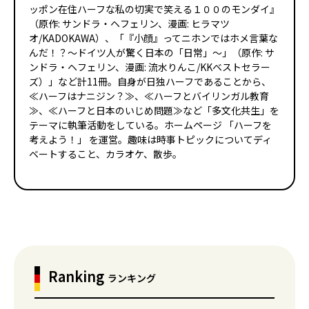
ッポン在住ハーフな私の切実で笑える１００のモンダイ』
（原作: サンドラ・ヘフェリン、漫画: ヒラマツ
オ/KADOKAWA）、「『小顔』ってニホンではホメ言葉な
んだ！？～ドイツ人が驚く日本の「日常」～」（原作: サ
ンドラ・ヘフェリン、漫画: 流水りんこ/KKベストセラー
ズ）」など計11冊。自身が日独ハーフであることから、
≪ハーフはナニジン？≫、≪ハーフとバイリンガル教育
≫、≪ハーフと日本のいじめ問題≫など「多文化共生」を
テーマに執筆活動をしている。ホームページ 「ハーフを
考えよう！」 を運営。趣味は時事トピックについてディ
ベートすること、カラオケ、散歩。
Ranking
ランキング