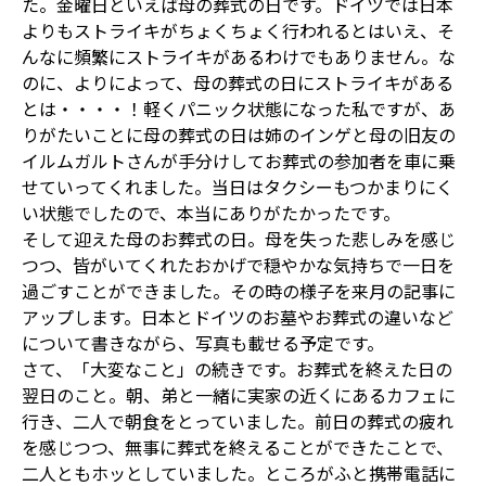
た。金曜日といえば母の葬式の日です。ドイツでは日本
よりもストライキがちょくちょく行われるとはいえ、そ
んなに頻繁にストライキがあるわけでもありません。な
のに、よりによって、母の葬式の日にストライキがある
とは・・・・！軽くパニック状態になった私ですが、あ
りがたいことに母の葬式の日は姉のインゲと母の旧友の
イルムガルトさんが手分けしてお葬式の参加者を車に乗
せていってくれました。当日はタクシーもつかまりにく
い状態でしたので、本当にありがたかったです。
そして迎えた母のお葬式の日。母を失った悲しみを感じ
つつ、皆がいてくれたおかげで穏やかな気持ちで一日を
過ごすことができました。その時の様子を来月の記事に
アップします。日本とドイツのお墓やお葬式の違いなど
について書きながら、写真も載せる予定です。
さて、「大変なこと」の続きです。お葬式を終えた日の
翌日のこと。朝、弟と一緒に実家の近くにあるカフェに
行き、二人で朝食をとっていました。前日の葬式の疲れ
を感じつつ、無事に葬式を終えることができたことで、
二人ともホッとしていました。ところがふと携帯電話に