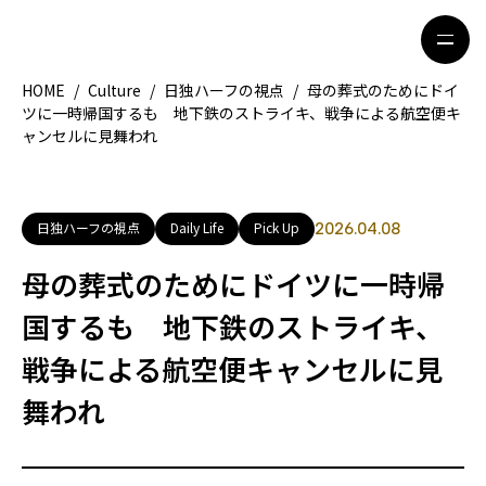
HOME
/
Culture
/
日独ハーフの視点
/
母の葬式のためにドイ
ツに一時帰国するも 地下鉄のストライキ、戦争による航空便キ
ャンセルに見舞われ
HOME
特集記事
地域別ガイド
グルメ
日独ハーフの視点
Daily Life
Pick Up
2026.04.08
観光ガイド
留学＆キャリア
母の葬式のためにドイツに一時帰
ライフスタイル
国するも 地下鉄のストライキ、
戦争による航空便キャンセルに見
著者一覧
ライター募集
舞われ