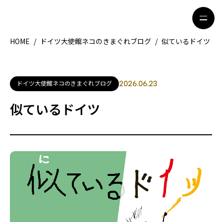
HOME
/
ドイツ大使館ネコのきまぐれブログ
/
似ているドイツ
HOME
特集記事
ドイツ大使館ネコのきまぐれブログ
2026.06.23
地域別ガイド
グルメ
似ているドイツ
観光ガイド
留学＆キャリア
ライフスタイル
著者一覧
ライター募集