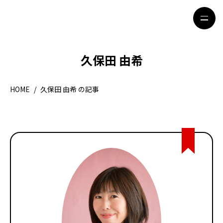
久保田 由希
HOME
特集記事
HOME
/
久保田 由希 の記事
地域別ガイド
グルメ
観光ガイド
留学＆キャリア
ライフスタイル
著者一覧
ライター募集