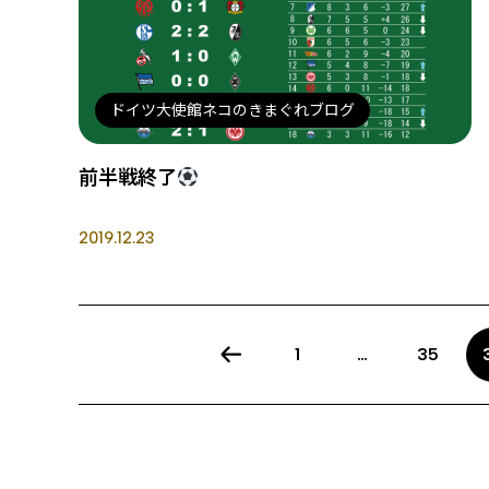
ドイツ大使館ネコのきまぐれブログ
前半戦終了
2019.12.23
1
…
35