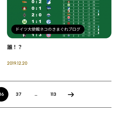
ドイツ大使館ネコのきまぐれブログ
誰！？
2019.12.20
36
37
…
113