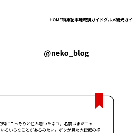
HOME
特集記事
地域別ガイド
グルメ
観光ガイ
@neko_blog
イツ大使館にこっそりと住み着いたネコ。名前はまだニャ
日いろいろなことがあるみたい。ボクが見た大使館の様