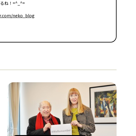
ね！=^_^=
er.com/neko_blog