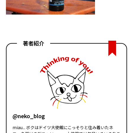
著者紹介
@neko_blog
miau... ボクはドイツ大使館にこっそりと住み着いたネ