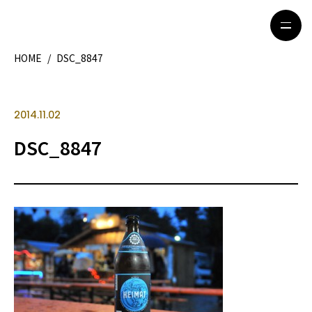
HOME
/
DSC_8847
HOME
特集記事
2014.11.02
地域別ガイド
グルメ
DSC_8847
観光ガイド
留学＆キャリア
ライフスタイル
著者一覧
ライター募集