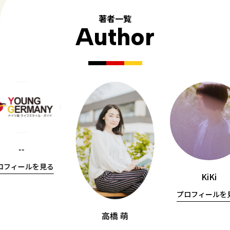
著者一覧
Author
--
ロフィールを見る
KiKi
プロフィールを
高橋 萌