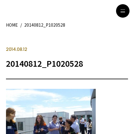
HOME
/
20140812_P1020528
HOME
特集記事
2014.08.12
地域別ガイド
グルメ
20140812_P1020528
観光ガイド
留学＆キャリア
ライフスタイル
著者一覧
ライター募集