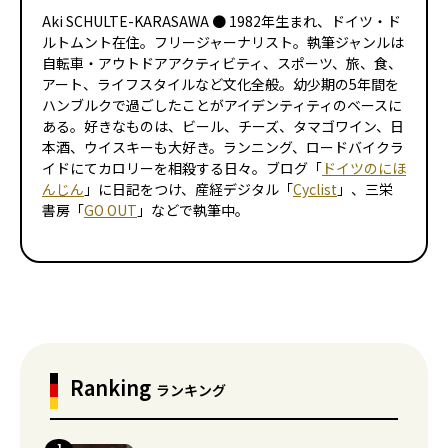
Aki SCHULTE-KARASAWA ● 1982年生まれ、ドイツ・ド
ルトムント在住。フリージャーナリスト。執筆ジャンルは
自転車・アウトドアアクティビティ、スポーツ、旅、食、
アート、ライフスタイルなど文化全般。幼少期の5年間を
ハンブルクで過ごしたことがアイデンティティのベースに
ある。好きなものは、ビール、チーズ、タマゴ――ワイン、日
本酒、ウイスキーも大好き。ランニング、ロードバイクラ
イドにてカロリーを相殺する日々。ブログ「
ドイツのにほ
んじん
」に日記をつけ、産経デジタル「
Cyclist
」、三栄
書房「
GO OUT
」などで執筆中。
Ranking
ランキング