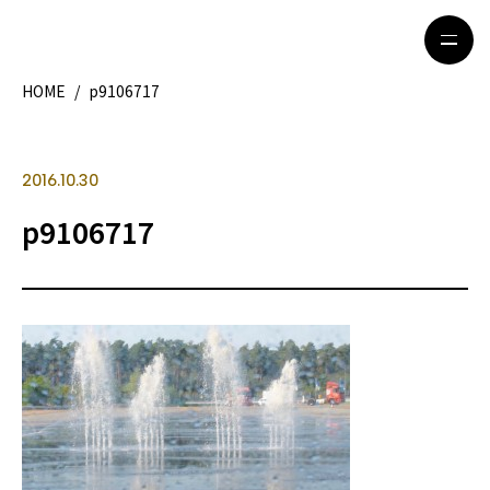
HOME
/
p9106717
HOME
特集記事
2016.10.30
地域別ガイド
グルメ
p9106717
観光ガイド
留学＆キャリア
ライフスタイル
著者一覧
ライター募集