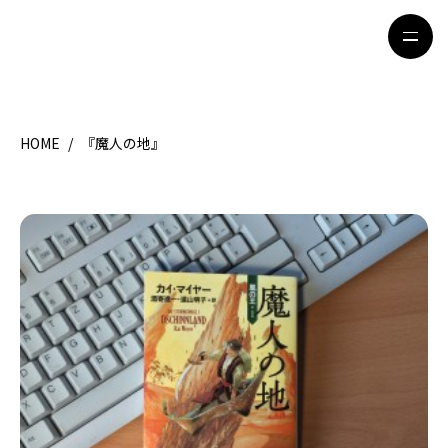
HOME
/
『魔人の地』
HOME
特集記事
地域別ガイド
グルメ
観光ガイド
留学＆キャリア
ライフスタイル
著者一覧
ライター募集