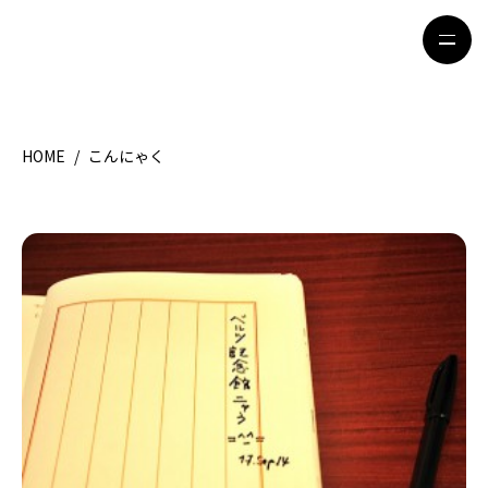
HOME
/
こんにゃく
HOME
特集記事
地域別ガイド
グルメ
観光ガイド
留学＆キャリア
ライフスタイル
著者一覧
ライター募集