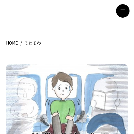
HOME
/
そわそわ
HOME
特集記事
地域別ガイド
グルメ
観光ガイド
留学＆キャリア
ライフスタイル
著者一覧
ライター募集