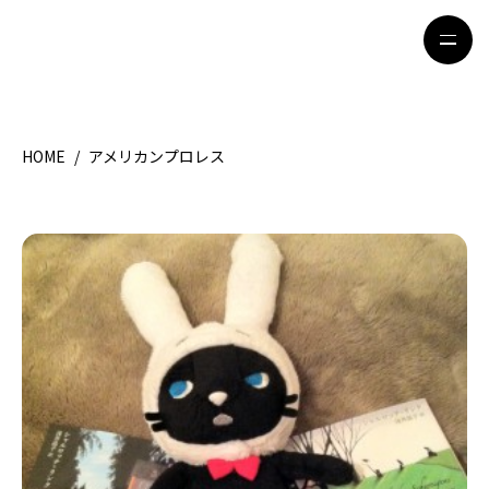
HOME
/
アメリカンプロレス
HOME
特集記事
地域別ガイド
グルメ
観光ガイド
留学＆キャリア
ライフスタイル
著者一覧
ライター募集