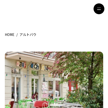
HOME
/
アルトバウ
HOME
特集記事
地域別ガイド
グルメ
観光ガイド
留学＆キャリア
ライフスタイル
著者一覧
ライター募集