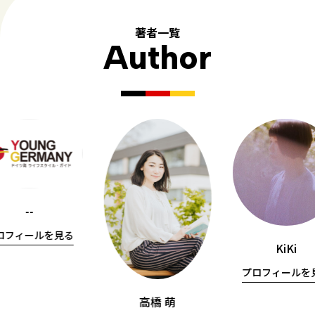
著者一覧
Author
--
ロフィールを見る
KiKi
プロフィールを
高橋 萌