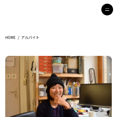
HOME
/
アルバイト
HOME
特集記事
地域別ガイド
グルメ
観光ガイド
留学＆キャリア
ライフスタイル
著者一覧
ライター募集