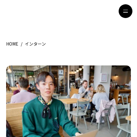
HOME
/
インターン
HOME
特集記事
地域別ガイド
グルメ
観光ガイド
留学＆キャリア
ライフスタイル
著者一覧
ライター募集