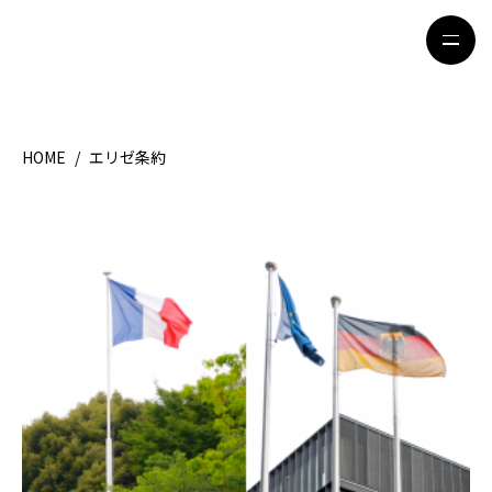
HOME
/
エリゼ条約
HOME
特集記事
地域別ガイド
グルメ
観光ガイド
留学＆キャリア
ライフスタイル
著者一覧
ライター募集