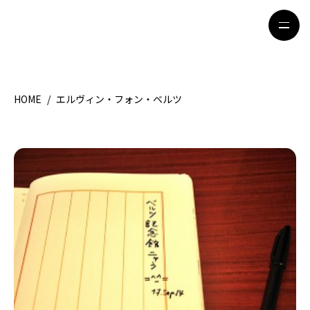
HOME
/
エルヴィン・フォン・ベルツ
HOME
特集記事
地域別ガイド
グルメ
観光ガイド
留学＆キャリア
ライフスタイル
著者一覧
ライター募集