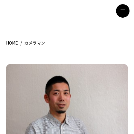
HOME
/
カメラマン
HOME
特集記事
地域別ガイド
グルメ
観光ガイド
留学＆キャリア
ライフスタイル
著者一覧
ライター募集