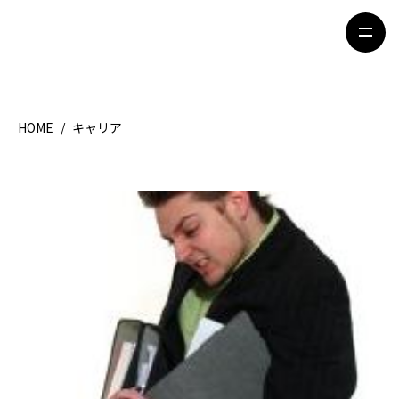
HOME
/
キャリア
HOME
特集記事
地域別ガイド
グルメ
観光ガイド
留学＆キャリア
ライフスタイル
著者一覧
ライター募集