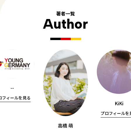
著者一覧
Author
--
ロフィールを見る
KiKi
プロフィールを
高橋 萌