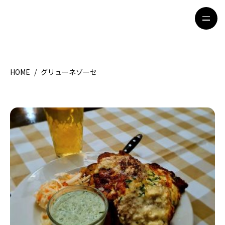
HOME
/
グリューネゾーセ
HOME
特集記事
地域別ガイド
グルメ
観光ガイド
留学＆キャリア
ライフスタイル
著者一覧
ライター募集