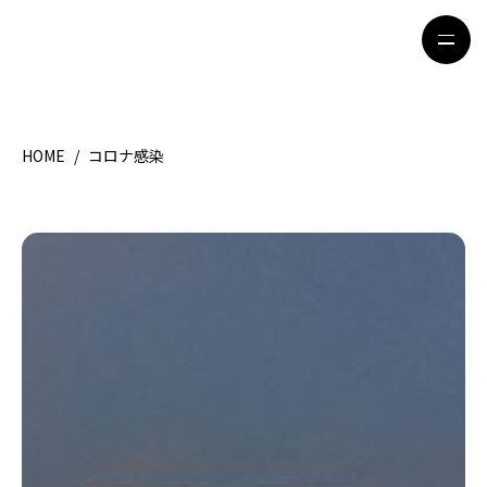
HOME
/
コロナ感染
HOME
特集記事
地域別ガイド
グルメ
観光ガイド
留学＆キャリア
ライフスタイル
著者一覧
ライター募集